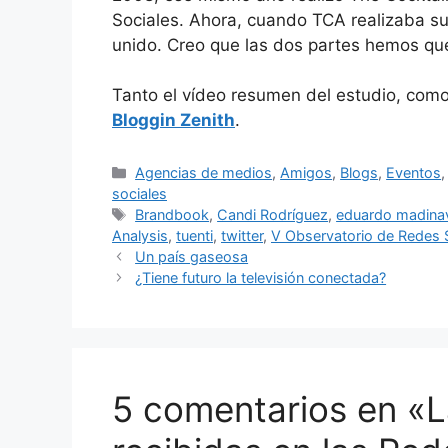
Sociales. Ahora, cuando TCA realizaba su
unido. Creo que las dos partes hemos qu
Tanto el vídeo resumen del estudio, como 
Bloggin Zenith
.
Categorías
Agencias de medios
,
Amigos
,
Blogs
,
Eventos
sociales
Etiquetas
Brandbook
,
Candi Rodríguez
,
eduardo madinav
Analysis
,
tuenti
,
twitter
,
V Observatorio de Redes 
Un país gaseosa
¿Tiene futuro la televisión conectada?
5 comentarios en «L