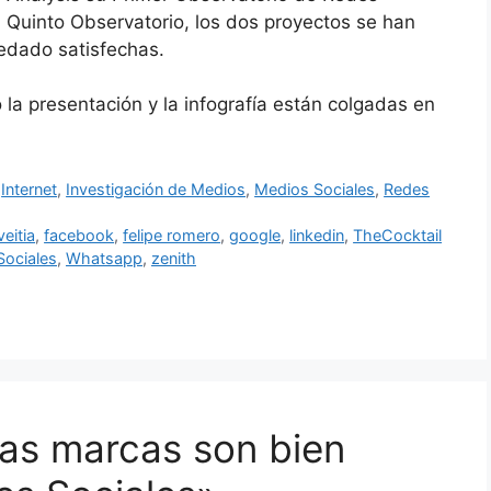
 Quinto Observatorio, los dos proyectos se han
edado satisfechas.
la presentación y la infografía están colgadas en
,
Internet
,
Investigación de Medios
,
Medios Sociales
,
Redes
eitia
,
facebook
,
felipe romero
,
google
,
linkedin
,
TheCocktail
Sociales
,
Whatsapp
,
zenith
as marcas son bien