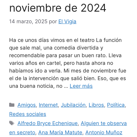
noviembre de 2024
14 marzo, 2025
por
El Vigia
Ha ce unos días vimos en el teatro La función
que sale mal, una comedia divertida y
recomendable para pasar un buen rato. Lleva
varios años en cartel, pero hasta ahora no
habíamos ido a verla. Mi mes de noviembre fue
el de la intervención que salió bien. Eso, que es
una buena noticia, no …
Leer más
Categorías
Amigos
,
Internet
,
Jubilación
,
Libros
,
Política
,
Redes sociales
Etiquetas
Alfredo Bryce Echenique
,
Alguien te observa
en secreto
,
Ana María Matute
,
Antonio Muñoz