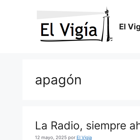
Saltar
al
contenido
El Vi
apagón
La Radio, siempre ah
12 mayo, 2025
por
El Vigia