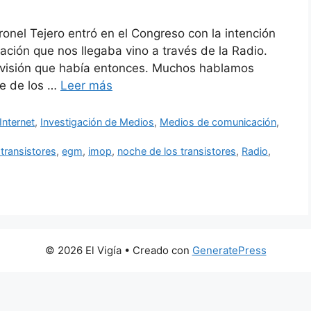
onel Tejero entró en el Congreso con la intención
ación que nos llegaba vino a través de la Radio.
levisión que había entonces. Muchos hablamos
he de los …
Leer más
Internet
,
Investigación de Medios
,
Medios de comunicación
,
 transistores
,
egm
,
imop
,
noche de los transistores
,
Radio
,
© 2026 El Vigía
• Creado con
GeneratePress