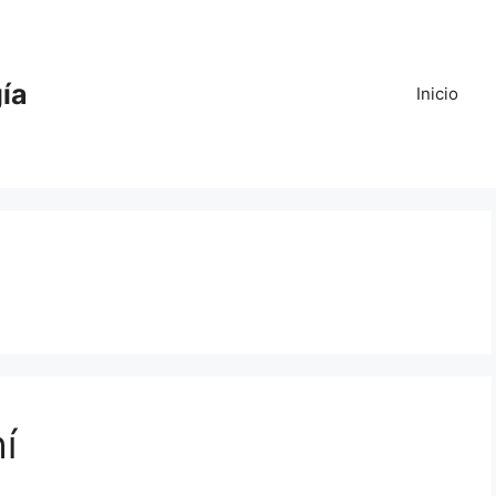
gía
Inicio
í