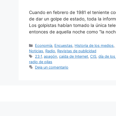
Cuando en febrero de 1981 el teniente cor
de dar un golpe de estado, toda la inform
Los golpistas habían tomado la única te
entonces de aquella noche como “la noc
Categorías
Economía
,
Encuestas
,
Historia de los medios
,
Noticias
,
Radio
,
Revistas de publicidad
Etiquetas
23 f
,
apagón
,
caída de Internet
,
CIS
,
día de los
radio de pilas
Deja un comentario