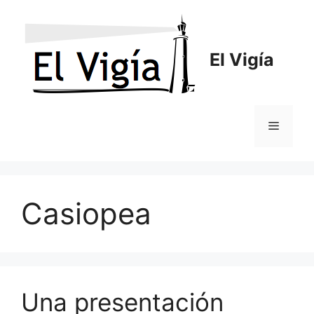
Saltar
al
contenido
El Vigía
Menú
Casiopea
Una presentación