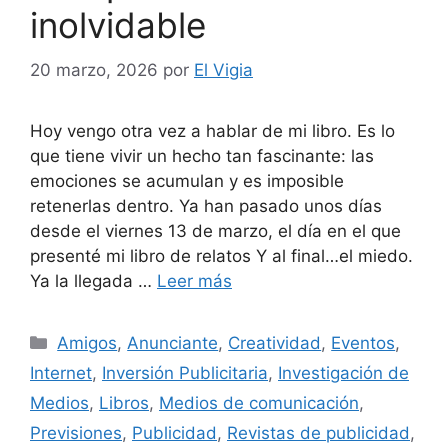
inolvidable
20 marzo, 2026
por
El Vigia
Hoy vengo otra vez a hablar de mi libro. Es lo
que tiene vivir un hecho tan fascinante: las
emociones se acumulan y es imposible
retenerlas dentro. Ya han pasado unos días
desde el viernes 13 de marzo, el día en el que
presenté mi libro de relatos Y al final…el miedo.
Ya la llegada …
Leer más
Categorías
Amigos
,
Anunciante
,
Creatividad
,
Eventos
,
Internet
,
Inversión Publicitaria
,
Investigación de
Medios
,
Libros
,
Medios de comunicación
,
Previsiones
,
Publicidad
,
Revistas de publicidad
,