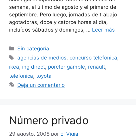
semana, el último de agosto y el primero de
septiembre. Pero luego, jornadas de trabajo
agotadoras, doce y catorce horas al día,
incluídos sábados y domingos, …
Leer más
Categorías
Sin categoría
Etiquetas
agencias de medios
,
concurso telefonica
,
ikea
,
ing direct
,
porcter gamble
,
renault
,
telefonica
,
toyota
Deja un comentario
Número privado
29 agosto, 2008
por
El Vigia