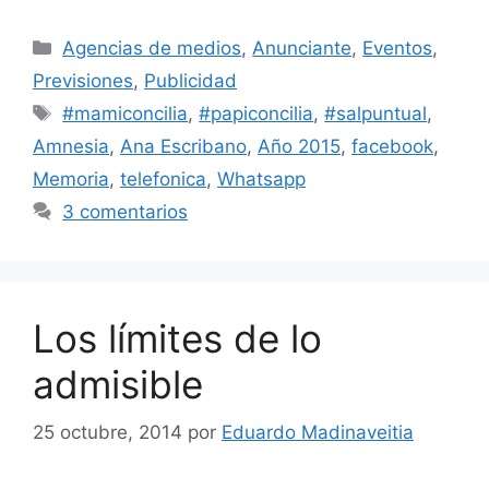
Categorías
Agencias de medios
,
Anunciante
,
Eventos
,
Previsiones
,
Publicidad
Etiquetas
#mamiconcilia
,
#papiconcilia
,
#salpuntual
,
Amnesia
,
Ana Escribano
,
Año 2015
,
facebook
,
Memoria
,
telefonica
,
Whatsapp
3 comentarios
Los límites de lo
admisible
25 octubre, 2014
por
Eduardo Madinaveitia