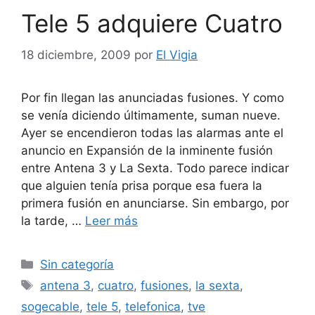
Tele 5 adquiere Cuatro
18 diciembre, 2009
por
El Vigia
Por fin llegan las anunciadas fusiones. Y como
se venía diciendo últimamente, suman nueve.
Ayer se encendieron todas las alarmas ante el
anuncio en Expansión de la inminente fusión
entre Antena 3 y La Sexta. Todo parece indicar
que alguien tenía prisa porque esa fuera la
primera fusión en anunciarse. Sin embargo, por
la tarde, …
Leer más
Categorías
Sin categoría
Etiquetas
antena 3
,
cuatro
,
fusiones
,
la sexta
,
sogecable
,
tele 5
,
telefonica
,
tve