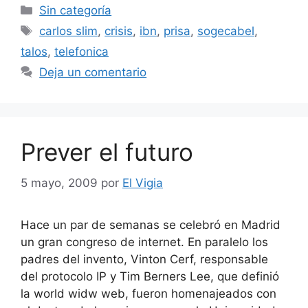
Categorías
Sin categoría
Etiquetas
carlos slim
,
crisis
,
ibn
,
prisa
,
sogecabel
,
talos
,
telefonica
Deja un comentario
Prever el futuro
5 mayo, 2009
por
El Vigia
Hace un par de semanas se celebró en Madrid
un gran congreso de internet. En paralelo los
padres del invento, Vinton Cerf, responsable
del protocolo IP y Tim Berners Lee, que definió
la world widw web, fueron homenajeados con