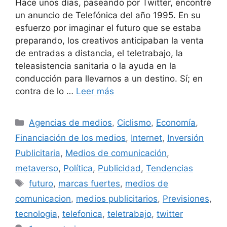
Hace unos días, paseando por Twitter, encontré
un anuncio de Telefónica del año 1995. En su
esfuerzo por imaginar el futuro que se estaba
preparando, los creativos anticipaban la venta
de entradas a distancia, el teletrabajo, la
teleasistencia sanitaria o la ayuda en la
conducción para llevarnos a un destino. Sí; en
contra de lo …
Leer más
Categorías
Agencias de medios
,
Ciclismo
,
Economía
,
Financiación de los medios
,
Internet
,
Inversión
Publicitaria
,
Medios de comunicación
,
metaverso
,
Política
,
Publicidad
,
Tendencias
Etiquetas
futuro
,
marcas fuertes
,
medios de
comunicacion
,
medios publicitarios
,
Previsiones
,
tecnologia
,
telefonica
,
teletrabajo
,
twitter