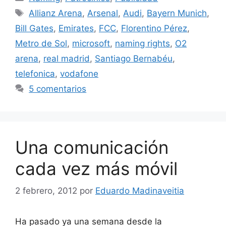
Etiquetas
Allianz Arena
,
Arsenal
,
Audi
,
Bayern Munich
,
Bill Gates
,
Emirates
,
FCC
,
Florentino Pérez
,
Metro de Sol
,
microsoft
,
naming rights
,
O2
arena
,
real madrid
,
Santiago Bernabéu
,
telefonica
,
vodafone
5 comentarios
Una comunicación
cada vez más móvil
2 febrero, 2012
por
Eduardo Madinaveitia
Ha pasado ya una semana desde la