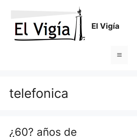
Saltar
al
contenido
El Vigía
Menú
telefonica
¿60? años de