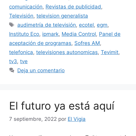
comunicación
,
Revistas de publicidad
,
Televisión
,
television generalista
Etiquetas
audimetría de televisión
,
ecotel
,
egm
,
Instituto Eco
,
ipmark
,
Media Control
,
Panel de
aceptación de programas
,
Sofres AM
,
telefonica
,
televisiones autonomicas
,
Tevimit
,
tv3
,
tve
Deja un comentario
El futuro ya está aquí
7 septiembre, 2022
por
El Vigia