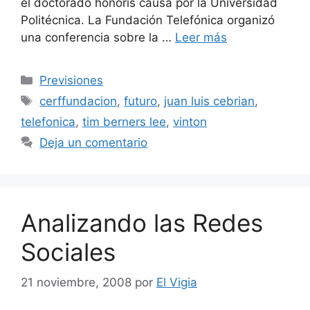
el doctorado honoris causa por la Universidad
Politécnica. La Fundación Telefónica organizó
una conferencia sobre la …
Leer más
Categorías
Previsiones
Etiquetas
cerffundacion
,
futuro
,
juan luis cebrian
,
telefonica
,
tim berners lee
,
vinton
Deja un comentario
Analizando las Redes
Sociales
21 noviembre, 2008
por
El Vigia