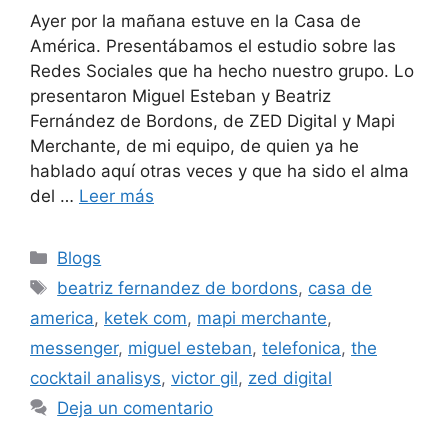
Ayer por la mañana estuve en la Casa de
América. Presentábamos el estudio sobre las
Redes Sociales que ha hecho nuestro grupo. Lo
presentaron Miguel Esteban y Beatriz
Fernández de Bordons, de ZED Digital y Mapi
Merchante, de mi equipo, de quien ya he
hablado aquí otras veces y que ha sido el alma
del …
Leer más
Categorías
Blogs
Etiquetas
beatriz fernandez de bordons
,
casa de
america
,
ketek com
,
mapi merchante
,
messenger
,
miguel esteban
,
telefonica
,
the
cocktail analisys
,
victor gil
,
zed digital
Deja un comentario