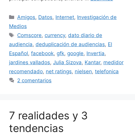
Categorías
Amigos
,
Datos
,
Internet
,
Investigación de
Medios
Etiquetas
Comscore
,
currency
,
dato diario de
audiencia
,
deduplicación de audiencias
,
El
Español
,
facebook
,
gfk
,
google
,
Invertia
,
jardines vallados
,
Julia Sizova
,
Kantar
,
medidor
recomendado
,
net ratings
,
nielsen
,
telefonica
2 comentarios
7 realidades y 3
tendencias