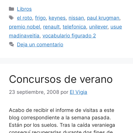
Categorías
Libros
Etiquetas
el roto
,
frigo
,
keynes
,
nissan
,
paul krugman
,
premio nobel
,
renault
,
telefonica
,
unilever
,
usue
madinaveitia
,
vocabulario figurado 2
Deja un comentario
Concursos de verano
23 septiembre, 2008
por
El Vigia
Acabo de recibir el informe de visitas a este
blog correspondiente a la semana pasada.
Están por los suelos. Tras la caída veraniega
conseguí recuperarlas durante dos fines de