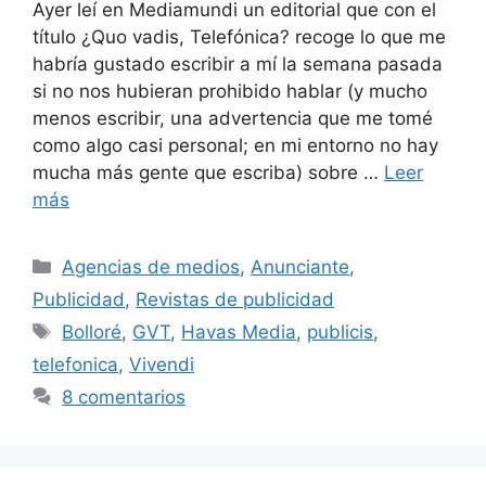
Ayer leí en Mediamundi un editorial que con el
título ¿Quo vadis, Telefónica? recoge lo que me
habría gustado escribir a mí la semana pasada
si no nos hubieran prohibido hablar (y mucho
menos escribir, una advertencia que me tomé
como algo casi personal; en mi entorno no hay
mucha más gente que escriba) sobre …
Leer
más
Categorías
Agencias de medios
,
Anunciante
,
Publicidad
,
Revistas de publicidad
Etiquetas
Bolloré
,
GVT
,
Havas Media
,
publicis
,
telefonica
,
Vivendi
8 comentarios