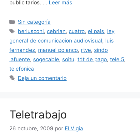
publicitarios. …
Leer más
Categorías
Sin categoría
Etiquetas
berlusconi
,
cebrian
,
cuatro
,
el pais
,
ley
general de comunicacion audiovisual
,
luis
fernandez
,
manuel polanco
,
rtve
,
sindo
lafuente
,
sogecable
,
soitu
,
tdt de pago
,
tele 5
,
telefonica
Deja un comentario
Teletrabajo
26 octubre, 2009
por
El Vigia