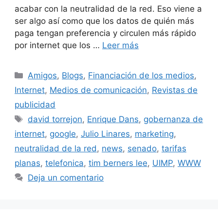
acabar con la neutralidad de la red. Eso viene a
ser algo así como que los datos de quién más
paga tengan preferencia y circulen más rápido
por internet que los …
Leer más
Categorías
Amigos
,
Blogs
,
Financiación de los medios
,
Internet
,
Medios de comunicación
,
Revistas de
publicidad
Etiquetas
david torrejon
,
Enrique Dans
,
gobernanza de
internet
,
google
,
Julio Linares
,
marketing
,
neutralidad de la red
,
news
,
senado
,
tarifas
planas
,
telefonica
,
tim berners lee
,
UIMP
,
WWW
Deja un comentario