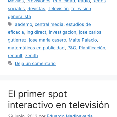
Móviles
,
Previsiones
,
Publicidad
,
Radio
,
Redes
sociales
,
Revistas
,
Televisión
,
television
generalista
Etiquetas
aedemo
,
central media
,
estudios de
eficacia
,
ing direct
,
investigacion
,
jose carlos
gutierrez
,
jose maria casero
,
Maite Palacio
,
matemáticos en publicidad
,
P&G
,
Planificación
,
renault
,
zenith
Deja un comentario
El primer spot
interactivo en televisión
29 junio, 2012
por
Eduardo Madinaveitia