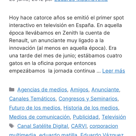
Hoy hace catorce años se emitió el primer spot
interactivo en televisión en España. En aquella
época llevábamos en Zenith la cuenta de
Renault, un anunciante muy ligado a la
innovación (al menos en aquella época). Era
una tarde del mes de junio; estábamos cuatro
gatos en la oficina porque entonces
empezábamos la jornada continua …
Leer más
Categorías
Agencias de medios
,
Amigos
,
Anunciante
,
Canales Temáticos
,
Congresos y Seminarios
,
Futuro de los medios
,
Historia de los medios
,
Medios de comunicación
,
Publicidad
,
Televisión
Etiquetas
Canal Satélite Digital
,
CARVI
,
corporacion
multimedia
,
eduardo matilla
,
Eduardo Vázquez
,