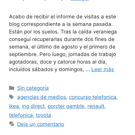
Acabo de recibir el informe de visitas a este
blog correspondiente a la semana pasada.
Están por los suelos. Tras la caída veraniega
conseguí recuperarlas durante dos fines de
semana, el último de agosto y el primero de
septiembre. Pero luego, jornadas de trabajo
agotadoras, doce y catorce horas al día,
incluídos sábados y domingos, …
Leer más
Categorías
Sin categoría
Etiquetas
agencias de medios
,
concurso telefonica
,
ikea
,
ing direct
,
porcter gamble
,
renault
,
telefonica
,
toyota
Deja un comentario