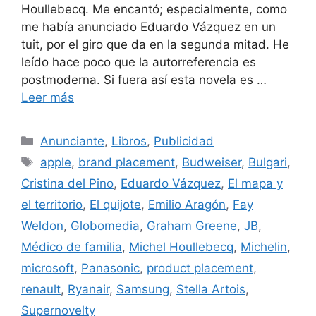
Houllebecq. Me encantó; especialmente, como
me había anunciado Eduardo Vázquez en un
tuit, por el giro que da en la segunda mitad. He
leído hace poco que la autorreferencia es
postmoderna. Si fuera así esta novela es …
Leer más
Categorías
Anunciante
,
Libros
,
Publicidad
Etiquetas
apple
,
brand placement
,
Budweiser
,
Bulgari
,
Cristina del Pino
,
Eduardo Vázquez
,
El mapa y
el territorio
,
El quijote
,
Emilio Aragón
,
Fay
Weldon
,
Globomedia
,
Graham Greene
,
JB
,
Médico de familia
,
Michel Houllebecq
,
Michelin
,
microsoft
,
Panasonic
,
product placement
,
renault
,
Ryanair
,
Samsung
,
Stella Artois
,
Supernovelty