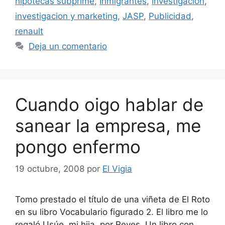
hipotecas subprime
,
Inmigrantes
,
investigacion
,
investigacion y marketing
,
JASP
,
Publicidad
,
renault
Deja un comentario
Cuando oigo hablar de
sanear la empresa, me
pongo enfermo
19 octubre, 2008
por
El Vigia
Tomo prestado el título de una viñeta de El Roto
en su libro Vocabulario figurado 2. El libro me lo
regaló Usúe, mi hija, por Reyes. Un libro con