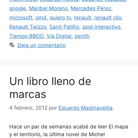
google
,
Maribel Moreno
,
Mercedes Pérez
,
microsoft
,
omd
,
quiero tv
,
renault
,
renault clio
,
Renault Twizzy
,
Santi Patiño
,
spot interactivo
,
Tiempo BBDO
,
Vía Digital
,
zenith
Deja un comentario
Un libro lleno de
marcas
4 febrero, 2012
por
Eduardo Madinaveitia
Hace un par de semanas acabé de leer El mapa
y el territorio, la última novel de Michel