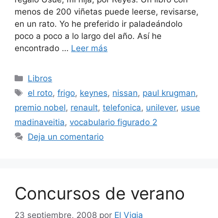
menos de 200 viñetas puede leerse, revisarse,
en un rato. Yo he preferido ir paladeándolo
poco a poco a lo largo del año. Así he
encontrado …
Leer más
Categorías
Libros
Etiquetas
el roto
,
frigo
,
keynes
,
nissan
,
paul krugman
,
premio nobel
,
renault
,
telefonica
,
unilever
,
usue
madinaveitia
,
vocabulario figurado 2
Deja un comentario
Concursos de verano
23 septiembre, 2008
por
El Vigia