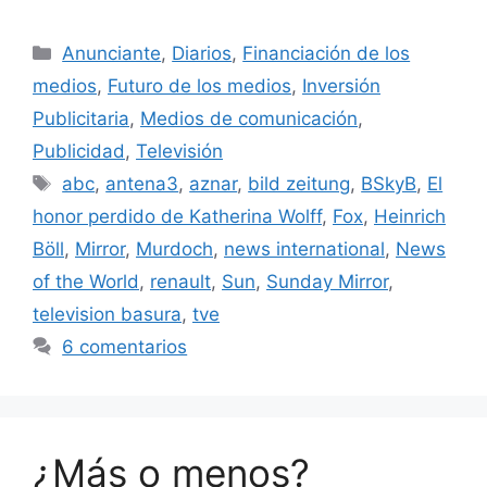
Categorías
Anunciante
,
Diarios
,
Financiación de los
medios
,
Futuro de los medios
,
Inversión
Publicitaria
,
Medios de comunicación
,
Publicidad
,
Televisión
Etiquetas
abc
,
antena3
,
aznar
,
bild zeitung
,
BSkyB
,
El
honor perdido de Katherina Wolff
,
Fox
,
Heinrich
Böll
,
Mirror
,
Murdoch
,
news international
,
News
of the World
,
renault
,
Sun
,
Sunday Mirror
,
television basura
,
tve
6 comentarios
¿Más o menos?