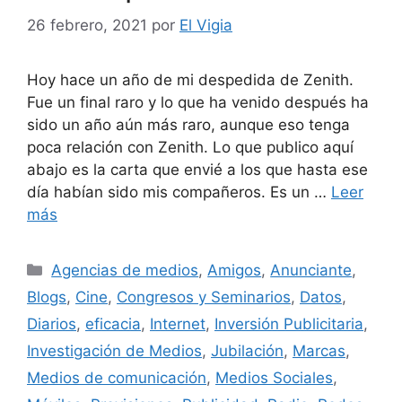
26 febrero, 2021
por
El Vigia
Hoy hace un año de mi despedida de Zenith.
Fue un final raro y lo que ha venido después ha
sido un año aún más raro, aunque eso tenga
poca relación con Zenith. Lo que publico aquí
abajo es la carta que envié a los que hasta ese
día habían sido mis compañeros. Es un …
Leer
más
Categorías
Agencias de medios
,
Amigos
,
Anunciante
,
Blogs
,
Cine
,
Congresos y Seminarios
,
Datos
,
Diarios
,
eficacia
,
Internet
,
Inversión Publicitaria
,
Investigación de Medios
,
Jubilación
,
Marcas
,
Medios de comunicación
,
Medios Sociales
,