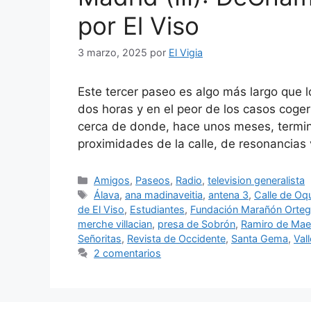
por El Viso
3 marzo, 2025
por
El Vigia
Este tercer paseo es algo más largo que 
dos horas y en el peor de los casos cog
cerca de donde, hace unos meses, termin
proximidades de la calle, de resonancias 
Categorías
Amigos
,
Paseos
,
Radio
,
television generalista
Etiquetas
Álava
,
ana madinaveitia
,
antena 3
,
Calle de O
de El Viso
,
Estudiantes
,
Fundación Marañón Orte
merche villacian
,
presa de Sobrón
,
Ramiro de Mae
Señoritas
,
Revista de Occidente
,
Santa Gema
,
Val
2 comentarios