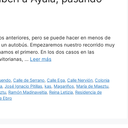
los anteriores, pero se puede hacer en menos de
er un autobús. Empezaremos nuestro recorrido muy
amos el primero. En los dos casos en las
vitorianas, …
Leer más
quendo
,
Calle de Serrano
,
Calle Ega
,
Calle Nervión
,
Colonia
ga
,
José Ignacio Pitillas
,
kas
,
Magariños
,
María de Maeztu
,
ztu
,
Ramón Madinaveitia
,
Reina Letizia
,
Residencia de
le Ebro