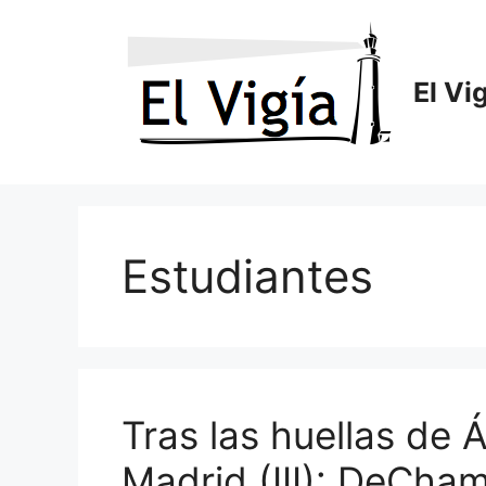
Saltar
al
contenido
El Vi
Estudiantes
Tras las huellas de Á
Madrid (III): DeCha