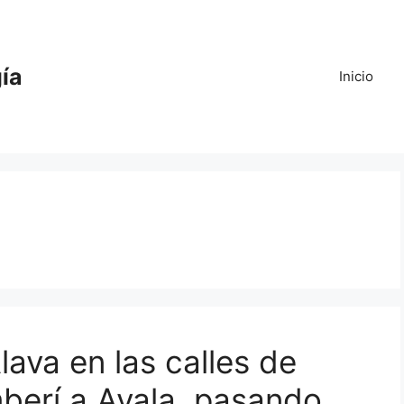
gía
Inicio
lava en las calles de
mberí a Ayala, pasando