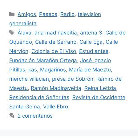
Categorías
Amigos
,
Paseos
,
Radio
,
television
generalista
Etiquetas
Álava
,
ana madinaveitia
,
antena 3
,
Calle de
Oquendo
,
Calle de Serrano
,
Calle Ega
,
Calle
Nervión
,
Colonia de El Viso
,
Estudiantes
,
Fundación Marañón Ortega
,
José Ignacio
Pitillas
,
kas
,
Magariños
,
María de Maeztu
,
merche villacian
,
presa de Sobrón
,
Ramiro de
Maeztu
,
Ramón Madinaveitia
,
Reina Letizia
,
Residencia de Señoritas
,
Revista de Occidente
,
Santa Gema
,
Valle Ebro
2 comentarios