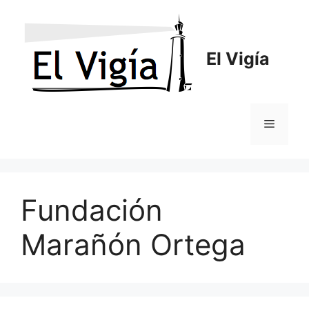
Saltar
al
contenido
El Vigía
Menú
Fundación
Marañón Ortega