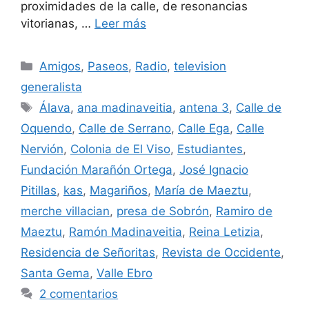
proximidades de la calle, de resonancias
vitorianas, …
Leer más
Categorías
Amigos
,
Paseos
,
Radio
,
television
generalista
Etiquetas
Álava
,
ana madinaveitia
,
antena 3
,
Calle de
Oquendo
,
Calle de Serrano
,
Calle Ega
,
Calle
Nervión
,
Colonia de El Viso
,
Estudiantes
,
Fundación Marañón Ortega
,
José Ignacio
Pitillas
,
kas
,
Magariños
,
María de Maeztu
,
merche villacian
,
presa de Sobrón
,
Ramiro de
Maeztu
,
Ramón Madinaveitia
,
Reina Letizia
,
Residencia de Señoritas
,
Revista de Occidente
,
Santa Gema
,
Valle Ebro
2 comentarios