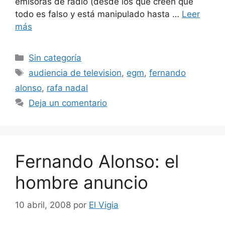
emisoras de radio (desde los que creen que
todo es falso y está manipulado hasta …
Leer
más
Categorías
Sin categoría
Etiquetas
audiencia de television
,
egm
,
fernando
alonso
,
rafa nadal
Deja un comentario
Fernando Alonso: el
hombre anuncio
10 abril, 2008
por
El Vigia