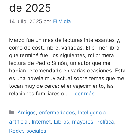
de 2025
14 julio, 2025
por
El Vigia
Marzo fue un mes de lecturas interesantes y,
como de costumbre, variadas. El primer libro
que terminé fue Los siguientes, mi primera
lectura de Pedro Simón, un autor que me
habían recomendado en varias ocasiones. Esta
es una novela muy actual sobre temas que me
tocan muy de cerca: el envejecimiento, las
relaciones familiares o …
Leer más
Categorías
Amigos
,
enfermedades
,
Inteligencia
artificial
,
Internet
,
Libros
,
mayores
,
Política
,
Redes sociales