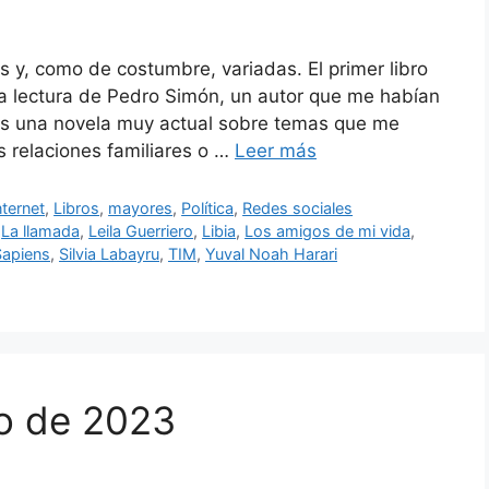
 y, como de costumbre, variadas. El primer libro
ra lectura de Pedro Simón, un autor que me habían
es una novela muy actual sobre temas que me
s relaciones familiares o …
Leer más
nternet
,
Libros
,
mayores
,
Política
,
Redes sociales
,
La llamada
,
Leila Guerriero
,
Libia
,
Los amigos de mi vida
,
Sapiens
,
Silvia Labayru
,
TIM
,
Yuval Noah Harari
yo de 2023