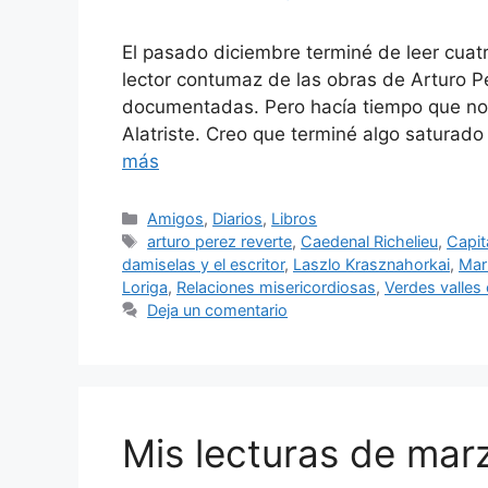
El pasado diciembre terminé de leer cuatro
lector contumaz de las obras de Arturo P
documentadas. Pero hacía tiempo que no 
Alatriste. Creo que terminé algo saturado
más
Categorías
Amigos
,
Diarios
,
Libros
Etiquetas
arturo perez reverte
,
Caedenal Richelieu
,
Capit
damiselas y el escritor
,
Laszlo Krasznahorkai
,
Mar
Loriga
,
Relaciones misericordiosas
,
Verdes valles 
Deja un comentario
Mis lecturas de mar