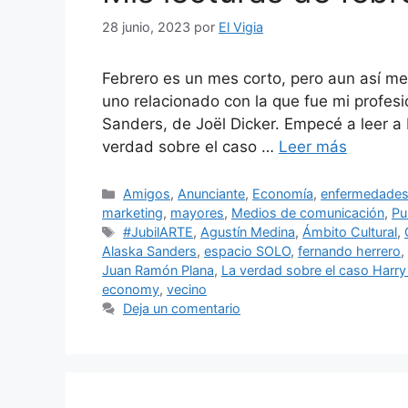
28 junio, 2023
por
El Vigia
Febrero es un mes corto, pero aun así me 
uno relacionado con la que fue mi profesió
Sanders, de Joël Dicker. Empecé a leer a
verdad sobre el caso …
Leer más
Categorías
Amigos
,
Anunciante
,
Economía
,
enfermedade
marketing
,
mayores
,
Medios de comunicación
,
Pu
Etiquetas
#JubilARTE
,
Agustín Medina
,
Ámbito Cultural
,
Alaska Sanders
,
espacio SOLO
,
fernando herrero
,
Juan Ramón Plana
,
La verdad sobre el caso Harry
economy
,
vecino
Deja un comentario