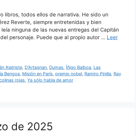
 libros, todos ellos de narrativa. He sido un
érez Reverte, siempre entretenidas y bien
leía ninguna de las nuevas entregas del Capitán
 del personaje. Puede que al propio autor …
Leer
án Alatriste
,
D'Artagnan
,
Dumas
,
Íñigo Balboa
,
Las
ía Bengoa
,
Misión en París
,
premio nobel
,
Ramiro Pinilla
,
Ray
colinas rojas
,
Ya sólo habla de amor
zo de 2025