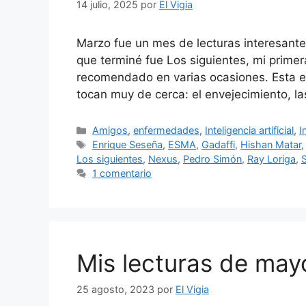
14 julio, 2025
por
El Vigia
Marzo fue un mes de lecturas interesantes
que terminé fue Los siguientes, mi prime
recomendado en varias ocasiones. Esta 
tocan muy de cerca: el envejecimiento, la
Categorías
Amigos
,
enfermedades
,
Inteligencia artificial
,
I
Etiquetas
Enrique Seseña
,
ESMA
,
Gadaffi
,
Hishan Matar
Los siguientes
,
Nexus
,
Pedro Simón
,
Ray Loriga
,
1 comentario
Mis lecturas de ma
25 agosto, 2023
por
El Vigia