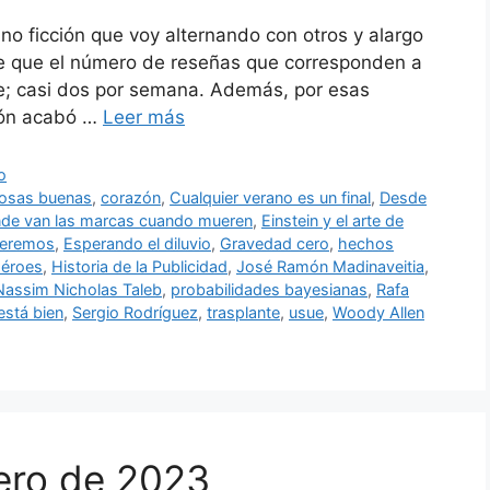
no ficción que voy alternando con otros y alargo
ce que el número de reseñas que corresponden a
e; casi dos por semana. Además, por esas
ción acabó …
Leer más
o
cosas buenas
,
corazón
,
Cualquier verano es un final
,
Desde
de van las marcas cuando mueren
,
Einstein y el arte de
 seremos
,
Esperando el diluvio
,
Gravedad cero
,
hechos
éroes
,
Historia de la Publicidad
,
José Ramón Madinaveitia
,
Nassim Nicholas Taleb
,
probabilidades bayesianas
,
Rafa
está bien
,
Sergio Rodríguez
,
trasplante
,
usue
,
Woody Allen
rero de 2023