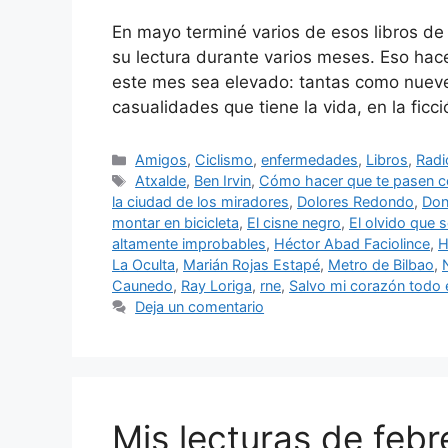
En mayo terminé varios de esos libros de 
su lectura durante varios meses. Eso ha
este mes sea elevado: tantas como nuev
casualidades que tiene la vida, en la fic
Categorías
Amigos
,
Ciclismo
,
enfermedades
,
Libros
,
Radi
Etiquetas
Atxalde
,
Ben Irvin
,
Cómo hacer que te pasen 
la ciudad de los miradores
,
Dolores Redondo
,
Don
montar en bicicleta
,
El cisne negro
,
El olvido que
altamente improbables
,
Héctor Abad Faciolince
,
H
La Oculta
,
Marián Rojas Estapé
,
Metro de Bilbao
,
Caunedo
,
Ray Loriga
,
rne
,
Salvo mi corazón todo 
Deja un comentario
Mis lecturas de feb