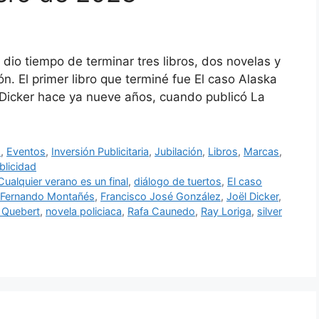
dio tiempo de terminar tres libros, dos novelas y
n. El primer libro que terminé fue El caso Alaska
 Dicker hace ya nueve años, cuando publicó La
s
,
Eventos
,
Inversión Publicitaria
,
Jubilación
,
Libros
,
Marcas
,
blicidad
Cualquier verano es un final
,
diálogo de tuertos
,
El caso
Fernando Montañés
,
Francisco José González
,
Joël Dicker
,
 Quebert
,
novela policiaca
,
Rafa Caunedo
,
Ray Loriga
,
silver