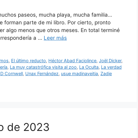
muchos paseos, mucha playa, mucha familia…
 forman parte de mi libro. Por cierto, pronto
leer algo menos que otros meses. En total terminé
orrespondería a …
Leer más
emos
,
El último reducto
,
Héctor Abad Faciolince
,
Joël Dicker
,
ería
,
La muy catastrófica visita al zoo
,
La Oculta
,
La verdad
a D Cornwell
,
Unax Fernández
,
usue madinaveitia
,
Zadie
yo de 2023