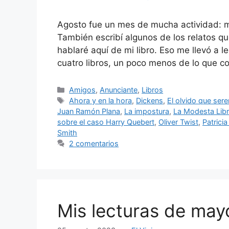
Agosto fue un mes de mucha actividad: 
También escribí algunos de los relatos que
hablaré aquí de mi libro. Eso me llevó a 
cuatro libros, un poco menos de lo que c
Categorías
Amigos
,
Anunciante
,
Libros
Etiquetas
Ahora y en la hora
,
Dickens
,
El olvido que ser
Juan Ramón Plana
,
La impostura
,
La Modesta Libr
sobre el caso Harry Quebert
,
Oliver Twist
,
Patrici
Smith
2 comentarios
Mis lecturas de ma