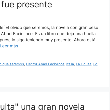
 fue presente
eí El olvido que seremos, la novela con gran peso
 Abad Faciolince. Es un libro que deja una huella
spués, lo sigo teniendo muy presente. Ahora está
Leer más
do que seremos
,
Héctor Abad Faciolince
,
Italia
,
La Oculta
,
Lo
lta" una gran novela