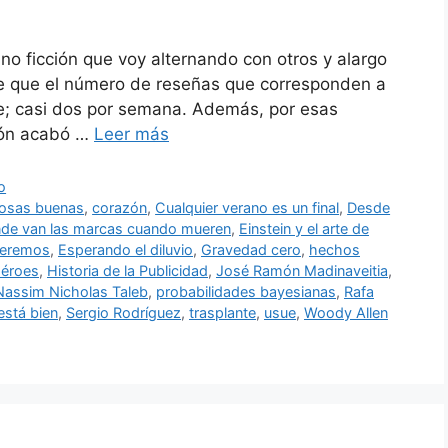
no ficción que voy alternando con otros y alargo
ce que el número de reseñas que corresponden a
e; casi dos por semana. Además, por esas
ción acabó …
Leer más
o
cosas buenas
,
corazón
,
Cualquier verano es un final
,
Desde
de van las marcas cuando mueren
,
Einstein y el arte de
 seremos
,
Esperando el diluvio
,
Gravedad cero
,
hechos
éroes
,
Historia de la Publicidad
,
José Ramón Madinaveitia
,
Nassim Nicholas Taleb
,
probabilidades bayesianas
,
Rafa
está bien
,
Sergio Rodríguez
,
trasplante
,
usue
,
Woody Allen