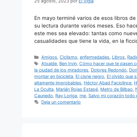
25 agosto, 2023
por
El Vigia
En mayo terminé varios de esos libros de 
su lectura durante varios meses. Eso ha
este mes sea elevado: tantas como nuev
casualidades que tiene la vida, en la fic
Categorías
Amigos
,
Ciclismo
,
enfermedades
,
Libros
,
Radi
Etiquetas
Atxalde
,
Ben Irvin
,
Cómo hacer que te pasen 
la ciudad de los miradores
,
Dolores Redondo
,
Don
montar en bicicleta
,
El cisne negro
,
El olvido que
altamente improbables
,
Héctor Abad Faciolince
,
H
La Oculta
,
Marián Rojas Estapé
,
Metro de Bilbao
,
Caunedo
,
Ray Loriga
,
rne
,
Salvo mi corazón todo 
Deja un comentario