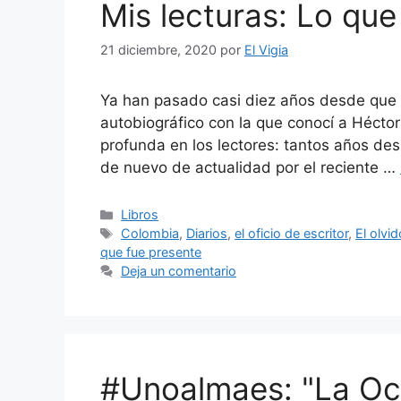
Mis lecturas: Lo que
21 diciembre, 2020
por
El Vigia
Ya han pasado casi diez años desde que l
autobiográfico con la que conocí a Héctor
profunda en los lectores: tantos años de
de nuevo de actualidad por el reciente …
Categorías
Libros
Etiquetas
Colombia
,
Diarios
,
el oficio de escritor
,
El olvi
que fue presente
Deja un comentario
#Unoalmaes: "La Ocu