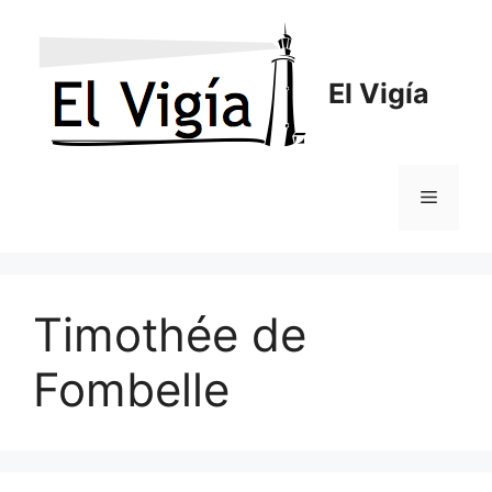
Saltar
al
contenido
El Vigía
Menú
Timothée de
Fombelle