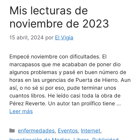
Mis lecturas de
noviembre de 2023
15 abril, 2024
por
El Vigia
Empecé noviembre con dificultades. El
marcapasos que me acababan de poner dio
algunos problemas y pasé en buen número de
horas en las urgencias de Puerta de Hierro. Aun
así, o no sé si por eso, pude terminar unos
cuantos libros. He leído casi toda la obra de
Pérez Reverte. Un autor tan prolífico tiene …
Leer más
Categorías
enfermedades
,
Eventos
,
Internet
,
Investigación de Medios
,
Libros
,
Publicidad