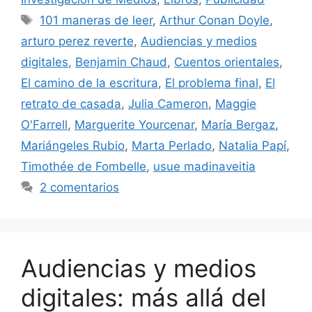
Etiquetas
101 maneras de leer
,
Arthur Conan Doyle
,
arturo perez reverte
,
Audiencias y medios
digitales
,
Benjamin Chaud
,
Cuentos orientales
,
El camino de la escritura
,
El problema final
,
El
retrato de casada
,
Julia Cameron
,
Maggie
O'Farrell
,
Marguerite Yourcenar
,
María Bergaz
,
Mariángeles Rubio
,
Marta Perlado
,
Natalia Papí
,
Timothée de Fombelle
,
usue madinaveitia
2 comentarios
Audiencias y medios
digitales: más allá del