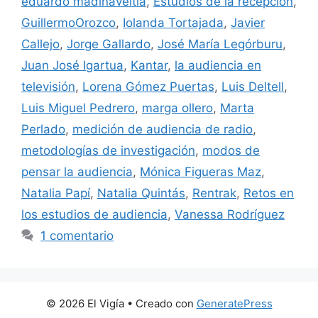
eduardo madinaveitia
,
Estudios de la recepción
,
GuillermoOrozco
,
Iolanda Tortajada
,
Javier
Callejo
,
Jorge Gallardo
,
José María Legórburu
,
Juan José Igartua
,
Kantar
,
la audiencia en
televisión
,
Lorena Gómez Puertas
,
Luis Deltell
,
Luis Miguel Pedrero
,
marga ollero
,
Marta
Perlado
,
medición de audiencia de radio
,
metodologías de investigación
,
modos de
pensar la audiencia
,
Mónica Figueras Maz
,
Natalia Papí
,
Natalia Quintás
,
Rentrak
,
Retos en
los estudios de audiencia
,
Vanessa Rodríguez
1 comentario
© 2026 El Vigía
• Creado con
GeneratePress