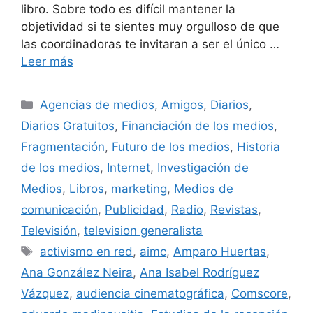
libro. Sobre todo es difícil mantener la
objetividad si te sientes muy orgulloso de que
las coordinadoras te invitaran a ser el único …
Leer más
Categorías
Agencias de medios
,
Amigos
,
Diarios
,
Diarios Gratuitos
,
Financiación de los medios
,
Fragmentación
,
Futuro de los medios
,
Historia
de los medios
,
Internet
,
Investigación de
Medios
,
Libros
,
marketing
,
Medios de
comunicación
,
Publicidad
,
Radio
,
Revistas
,
Televisión
,
television generalista
Etiquetas
activismo en red
,
aimc
,
Amparo Huertas
,
Ana González Neira
,
Ana Isabel Rodríguez
Vázquez
,
audiencia cinematográfica
,
Comscore
,