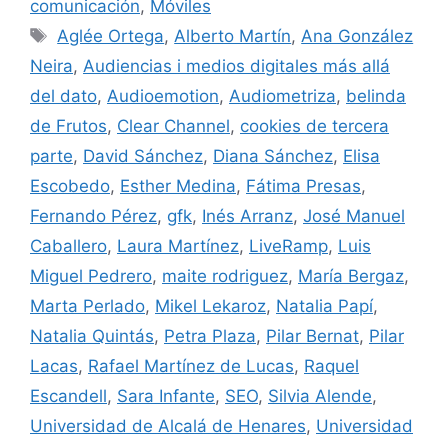
comunicación
,
Móviles
Etiquetas
Aglée Ortega
,
Alberto Martín
,
Ana González
Neira
,
Audiencias i medios digitales más allá
del dato
,
Audioemotion
,
Audiometriza
,
belinda
de Frutos
,
Clear Channel
,
cookies de tercera
parte
,
David Sánchez
,
Diana Sánchez
,
Elisa
Escobedo
,
Esther Medina
,
Fátima Presas
,
Fernando Pérez
,
gfk
,
Inés Arranz
,
José Manuel
Caballero
,
Laura Martínez
,
LiveRamp
,
Luis
Miguel Pedrero
,
maite rodriguez
,
María Bergaz
,
Marta Perlado
,
Mikel Lekaroz
,
Natalia Papí
,
Natalia Quintás
,
Petra Plaza
,
Pilar Bernat
,
Pilar
Lacas
,
Rafael Martínez de Lucas
,
Raquel
Escandell
,
Sara Infante
,
SEO
,
Silvia Alende
,
Universidad de Alcalá de Henares
,
Universidad