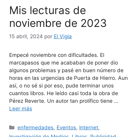
Mis lecturas de
noviembre de 2023
15 abril, 2024
por
El Vigia
Empecé noviembre con dificultades. El
marcapasos que me acababan de poner dio
algunos problemas y pasé en buen número de
horas en las urgencias de Puerta de Hierro. Aun
así, o no sé si por eso, pude terminar unos
cuantos libros. He leído casi toda la obra de
Pérez Reverte. Un autor tan prolífico tiene …
Leer más
Categorías
enfermedades
,
Eventos
,
Internet
,
Investigación de Medios
,
Libros
,
Publicidad