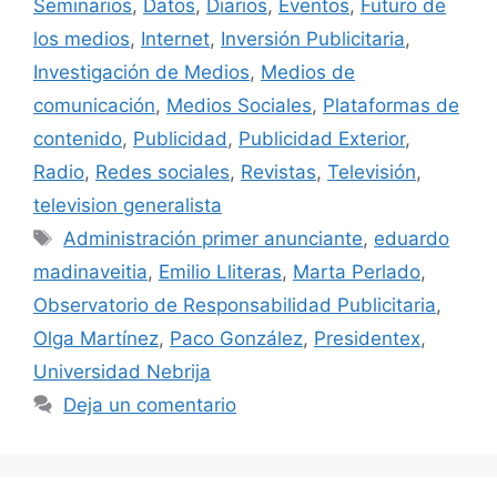
Seminarios
,
Datos
,
Diarios
,
Eventos
,
Futuro de
los medios
,
Internet
,
Inversión Publicitaria
,
Investigación de Medios
,
Medios de
comunicación
,
Medios Sociales
,
Plataformas de
contenido
,
Publicidad
,
Publicidad Exterior
,
Radio
,
Redes sociales
,
Revistas
,
Televisión
,
television generalista
Etiquetas
Administración primer anunciante
,
eduardo
madinaveitia
,
Emilio Lliteras
,
Marta Perlado
,
Observatorio de Responsabilidad Publicitaria
,
Olga Martínez
,
Paco González
,
Presidentex
,
Universidad Nebrija
Deja un comentario