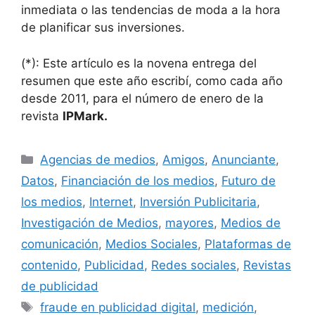
inmediata o las tendencias de moda a la hora
de planificar sus inversiones.
(*): Este artículo es la novena entrega del
resumen que este año escribí, como cada año
desde 2011, para el número de enero de la
revista
IPMark.
Categorías
Agencias de medios
,
Amigos
,
Anunciante
,
Datos
,
Financiación de los medios
,
Futuro de
los medios
,
Internet
,
Inversión Publicitaria
,
Investigación de Medios
,
mayores
,
Medios de
comunicación
,
Medios Sociales
,
Plataformas de
contenido
,
Publicidad
,
Redes sociales
,
Revistas
de publicidad
Etiquetas
fraude en publicidad digital
,
medición
,