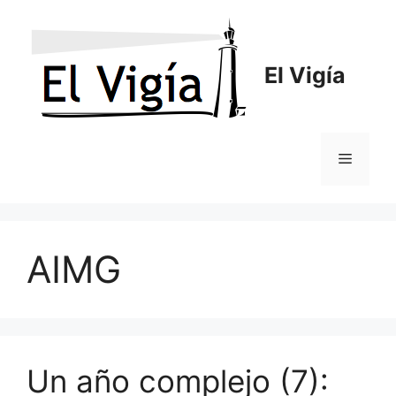
Saltar
al
contenido
El Vigía
Menú
AIMG
Un año complejo (7):