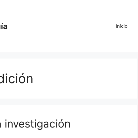
gía
Inicio
ición
a investigación