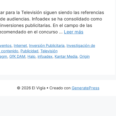
r para la Televisión siguen siendo las referencias
ón de audiencias. Infoadex se ha consolidado como
 inversiones publicitarias. En el campo de las
 recomendado en el concurso …
Leer más
ventos
,
Internet
,
Inversión Publicitaria
,
Investigación de
 contenido
,
Publicidad
,
Televisión
egm
,
GfK DAM
,
Halo
,
infoadex
,
Kantar Media
,
Origin
© 2026 El Vigía
• Creado con
GeneratePress