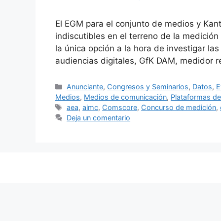
El EGM para el conjunto de medios y Kanta
indiscutibles en el terreno de la medici
la única opción a la hora de investigar las
audiencias digitales, GfK DAM, medidor
Categorías
Anunciante
,
Congresos y Seminarios
,
Datos
,
E
Medios
,
Medios de comunicación
,
Plataformas de
Etiquetas
aea
,
aimc
,
Comscore
,
Concurso de medición
,
Deja un comentario