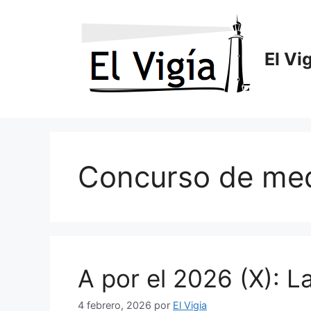
Saltar
al
contenido
El Vi
Concurso de med
A por el 2026 (X): L
4 febrero, 2026
por
El Vigia