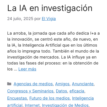
La IA en investigación
24 julio, 2025
por
El Vigia
La arroba, la jornada que cada año dedica I+a a
la innovación, se centró este año, de nuevo, en
la IA, la Inteligencia Artificial que en los últimos
años lo impregna todo. También el mundo de la
investigación de mercados. La IA influye ya en
todas las fases del proceso: en la obtención de
los …
Leer más
Categorías
Agencias de medios
,
Amigos
,
Anunciante
,
Congresos y Seminarios
,
Datos
,
eficacia
,
Encuestas
,
Futuro de los medios
,
Inteligencia
artificial
,
Internet
,
Investigación de Medios
,