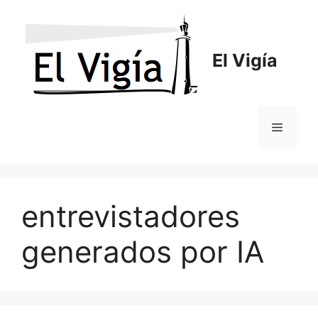
Saltar
al
contenido
El Vigía
Menú
entrevistadores
generados por IA