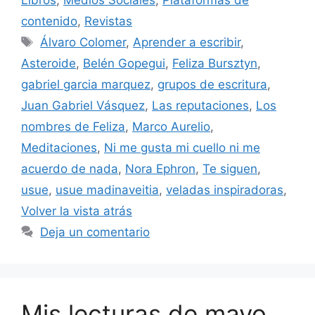
contenido
,
Revistas
Etiquetas
Álvaro Colomer
,
Aprender a escribir
,
Asteroide
,
Belén Gopegui
,
Feliza Bursztyn
,
gabriel garcia marquez
,
grupos de escritura
,
Juan Gabriel Vásquez
,
Las reputaciones
,
Los
nombres de Feliza
,
Marco Aurelio
,
Meditaciones
,
Ni me gusta mi cuello ni me
acuerdo de nada
,
Nora Ephron
,
Te siguen
,
usue
,
usue madinaveitia
,
veladas inspiradoras
,
Volver la vista atrás
Deja un comentario
Mis lecturas de mayo