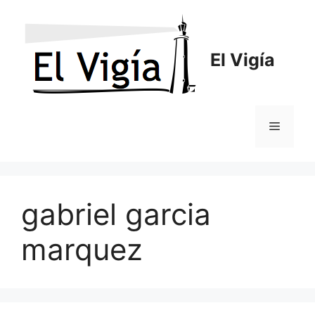
Saltar
al
contenido
El Vigía
Menú
gabriel garcia
marquez