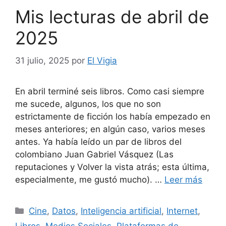
Mis lecturas de abril de
2025
31 julio, 2025
por
El Vigia
En abril terminé seis libros. Como casi siempre
me sucede, algunos, los que no son
estrictamente de ficción los había empezado en
meses anteriores; en algún caso, varios meses
antes. Ya había leído un par de libros del
colombiano Juan Gabriel Vásquez (Las
reputaciones y Volver la vista atrás; esta última,
especialmente, me gustó mucho). …
Leer más
Categorías
Cine
,
Datos
,
Inteligencia artificial
,
Internet
,
Libros
,
Medios Sociales
,
Plataformas de