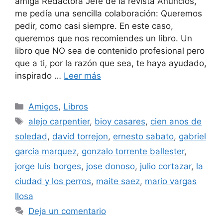
amiga Redactora Jefe de la revista Anuncios,
me pedía una sencilla colaboración: Queremos
pedir, como casi siempre. En este caso,
queremos que nos recomiendes un libro. Un
libro que NO sea de contenido profesional pero
que a ti, por la razón que sea, te haya ayudado,
inspirado …
Leer más
Categorías
Amigos
,
Libros
Etiquetas
alejo carpentier
,
bioy casares
,
cien anos de
soledad
,
david torrejon
,
ernesto sabato
,
gabriel
garcia marquez
,
gonzalo torrente ballester
,
jorge luis borges
,
jose donoso
,
julio cortazar
,
la
ciudad y los perros
,
maite saez
,
mario vargas
llosa
Deja un comentario