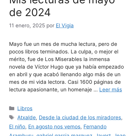
de 2024
11 enero, 2025
por
El Vigia
Mayo fue un mes de mucha lectura, pero de
pocos libros terminados. La culpa, o mejor el
mérito, fue de Los Miserables la inmensa
novela de Víctor Hugo que ya había empezado
en abril y que acabó llenando algo más de un
mes de mi vida lectora. Casi 1600 páginas de
lectura apasionante, un homenaje …
Leer más
Categorías
Libros
Etiquetas
Atxalde
,
Desde la ciudad de los miradores
,
El niño
,
En agosto nos vemos
,
Fernando
Aramburu
,
gabriel garcia marquez
,
Javert
,
Jean