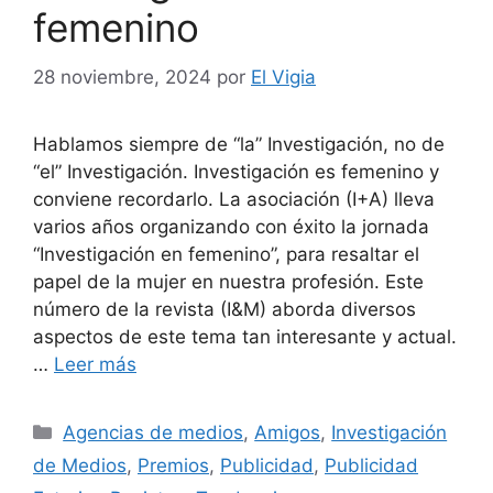
femenino
28 noviembre, 2024
por
El Vigia
Hablamos siempre de “la” Investigación, no de
“el” Investigación. Investigación es femenino y
conviene recordarlo. La asociación (I+A) lleva
varios años organizando con éxito la jornada
“Investigación en femenino”, para resaltar el
papel de la mujer en nuestra profesión. Este
número de la revista (I&M) aborda diversos
aspectos de este tema tan interesante y actual.
…
Leer más
Categorías
Agencias de medios
,
Amigos
,
Investigación
de Medios
,
Premios
,
Publicidad
,
Publicidad