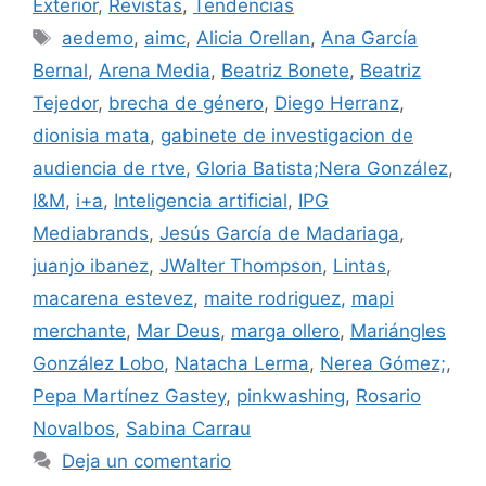
Exterior
,
Revistas
,
Tendencias
Etiquetas
aedemo
,
aimc
,
Alicia Orellan
,
Ana García
Bernal
,
Arena Media
,
Beatriz Bonete
,
Beatriz
Tejedor
,
brecha de género
,
Diego Herranz
,
dionisia mata
,
gabinete de investigacion de
audiencia de rtve
,
Gloria Batista;Nera González
,
I&M
,
i+a
,
Inteligencia artificial
,
IPG
Mediabrands
,
Jesús García de Madariaga
,
juanjo ibanez
,
JWalter Thompson
,
Lintas
,
macarena estevez
,
maite rodriguez
,
mapi
merchante
,
Mar Deus
,
marga ollero
,
Mariángles
González Lobo
,
Natacha Lerma
,
Nerea Gómez;
,
Pepa Martínez Gastey
,
pinkwashing
,
Rosario
Novalbos
,
Sabina Carrau
Deja un comentario