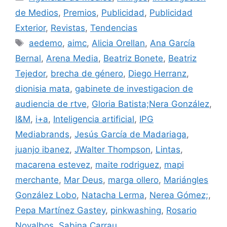
de Medios
,
Premios
,
Publicidad
,
Publicidad
Exterior
,
Revistas
,
Tendencias
Etiquetas
aedemo
,
aimc
,
Alicia Orellan
,
Ana García
Bernal
,
Arena Media
,
Beatriz Bonete
,
Beatriz
Tejedor
,
brecha de género
,
Diego Herranz
,
dionisia mata
,
gabinete de investigacion de
audiencia de rtve
,
Gloria Batista;Nera González
,
I&M
,
i+a
,
Inteligencia artificial
,
IPG
Mediabrands
,
Jesús García de Madariaga
,
juanjo ibanez
,
JWalter Thompson
,
Lintas
,
macarena estevez
,
maite rodriguez
,
mapi
merchante
,
Mar Deus
,
marga ollero
,
Mariángles
González Lobo
,
Natacha Lerma
,
Nerea Gómez;
,
Pepa Martínez Gastey
,
pinkwashing
,
Rosario
Novalbos
,
Sabina Carrau