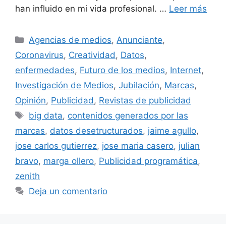
han influido en mi vida profesional. …
Leer más
Categorías
Agencias de medios
,
Anunciante
,
Coronavirus
,
Creatividad
,
Datos
,
enfermedades
,
Futuro de los medios
,
Internet
,
Investigación de Medios
,
Jubilación
,
Marcas
,
Opinión
,
Publicidad
,
Revistas de publicidad
Etiquetas
big data
,
contenidos generados por las
marcas
,
datos desetructurados
,
jaime agullo
,
jose carlos gutierrez
,
jose maria casero
,
julian
bravo
,
marga ollero
,
Publicidad programática
,
zenith
Deja un comentario