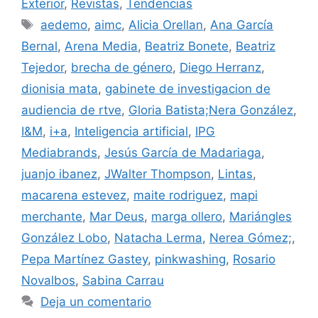
Exterior
,
Revistas
,
Tendencias
Etiquetas
aedemo
,
aimc
,
Alicia Orellan
,
Ana García
Bernal
,
Arena Media
,
Beatriz Bonete
,
Beatriz
Tejedor
,
brecha de género
,
Diego Herranz
,
dionisia mata
,
gabinete de investigacion de
audiencia de rtve
,
Gloria Batista;Nera González
,
I&M
,
i+a
,
Inteligencia artificial
,
IPG
Mediabrands
,
Jesús García de Madariaga
,
juanjo ibanez
,
JWalter Thompson
,
Lintas
,
macarena estevez
,
maite rodriguez
,
mapi
merchante
,
Mar Deus
,
marga ollero
,
Mariángles
González Lobo
,
Natacha Lerma
,
Nerea Gómez;
,
Pepa Martínez Gastey
,
pinkwashing
,
Rosario
Novalbos
,
Sabina Carrau
Deja un comentario