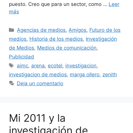
puesto. Creo que para un sector, como …
Leer
más
Categorías
Agencias de medios
,
Amigos
,
Futuro de los
medios
,
Historia de los medios
,
Investigación
de Medios
,
Medios de comunicación
,
Publicidad
Etiquetas
aimc
,
arena
,
ecotel
,
investigacion
,
investigacion de medios
,
marga ollero
,
zenith
Deja un comentario
Mi 2011 y la
investigación de