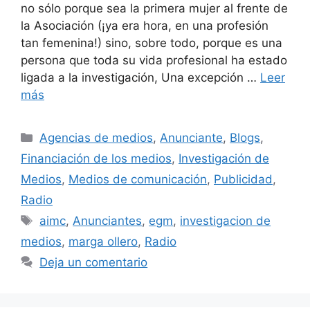
no sólo porque sea la primera mujer al frente de
la Asociación (¡ya era hora, en una profesión
tan femenina!) sino, sobre todo, porque es una
persona que toda su vida profesional ha estado
ligada a la investigación, Una excepción …
Leer
más
Categorías
Agencias de medios
,
Anunciante
,
Blogs
,
Financiación de los medios
,
Investigación de
Medios
,
Medios de comunicación
,
Publicidad
,
Radio
Etiquetas
aimc
,
Anunciantes
,
egm
,
investigacion de
medios
,
marga ollero
,
Radio
Deja un comentario