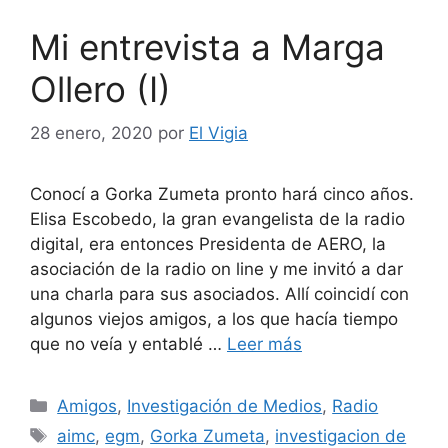
Mi entrevista a Marga
Ollero (I)
28 enero, 2020
por
El Vigia
Conocí a Gorka Zumeta pronto hará cinco años.
Elisa Escobedo, la gran evangelista de la radio
digital, era entonces Presidenta de AERO, la
asociación de la radio on line y me invitó a dar
una charla para sus asociados. Allí coincidí con
algunos viejos amigos, a los que hacía tiempo
que no veía y entablé …
Leer más
Categorías
Amigos
,
Investigación de Medios
,
Radio
Etiquetas
aimc
,
egm
,
Gorka Zumeta
,
investigacion de