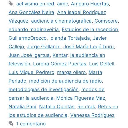
Etiquetas
activismo en red
,
aimc
,
Amparo Huertas
,
Ana González Neira
,
Ana Isabel Rodríguez
Vázquez
,
audiencia cinematográfica
,
Comscore
,
eduardo madinaveitia
,
Estudios de la recepción
,
GuillermoOrozco
,
Iolanda Tortajada
,
Javier
Callejo
,
Jorge Gallardo
,
José María Legórburu
,
Juan José Igartua
,
Kantar
,
la audiencia en
televisión
,
Lorena Gómez Puertas
,
Luis Deltell
,
Luis Miguel Pedrero
,
marga ollero
,
Marta
Perlado
,
medición de audiencia de radio
,
metodologías de investigación
,
modos de
pensar la audiencia
,
Mónica Figueras Maz
,
Natalia Papí
,
Natalia Quintás
,
Rentrak
,
Retos en
los estudios de audiencia
,
Vanessa Rodríguez
1 comentario