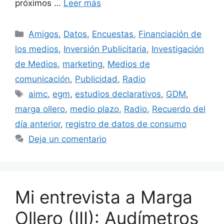
próximos …
Leer más
Categorías
Amigos
,
Datos
,
Encuestas
,
Financiación de
los medios
,
Inversión Publicitaria
,
Investigación
de Medios
,
marketing
,
Medios de
comunicación
,
Publicidad
,
Radio
Etiquetas
aimc
,
egm
,
estudios declarativos
,
GDM
,
marga ollero
,
medio plazo
,
Radio
,
Recuerdo del
día anterior
,
registro de datos de consumo
Deja un comentario
Mi entrevista a Marga
Ollero (III): Audímetros