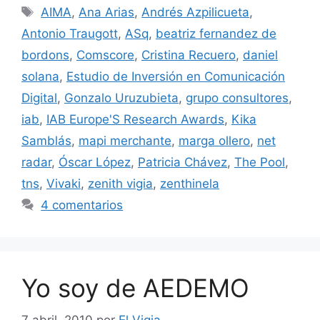
Etiquetas
AIMA
,
Ana Arias
,
Andrés Azpilicueta
,
Antonio Traugott
,
ASq
,
beatriz fernandez de
bordons
,
Comscore
,
Cristina Recuero
,
daniel
solana
,
Estudio de Inversión en Comunicación
Digital
,
Gonzalo Uruzubieta
,
grupo consultores
,
iab
,
IAB Europe'S Research Awards
,
Kika
Samblás
,
mapi merchante
,
marga ollero
,
net
radar
,
Óscar López
,
Patricia Chávez
,
The Pool
,
tns
,
Vivaki
,
zenith vigia
,
zenthinela
4 comentarios
Yo soy de AEDEMO
7 abril, 2010
por
El Vigia