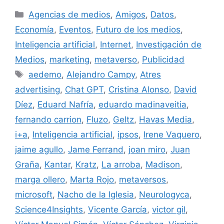
Categorías
Agencias de medios
,
Amigos
,
Datos
,
Economía
,
Eventos
,
Futuro de los medios
,
Inteligencia artificial
,
Internet
,
Investigación de
Medios
,
marketing
,
metaverso
,
Publicidad
Etiquetas
aedemo
,
Alejandro Campy
,
Atres
advertising
,
Chat GPT
,
Cristina Alonso
,
David
Díez
,
Eduard Nafría
,
eduardo madinaveitia
,
fernando carrion
,
Fluzo
,
Geltz
,
Havas Media
,
i+a
,
Inteligencia artificial
,
ipsos
,
Irene Vaquero
,
jaime agullo
,
Jame Ferrand
,
joan miro
,
Juan
Graña
,
Kantar
,
Kratz
,
La arroba
,
Madison
,
marga ollero
,
Marta Rojo
,
metaversos
,
microsoft
,
Nacho de la Iglesia
,
Neurologyca
,
Science4Insights
,
Vicente García
,
victor gil
,