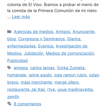
colonia de El Viso. Íbamos a probar el menú de
la comida de la Primera Comunión de mi nieto
…
Leer más
Categorías
Agencias de medios
,
Amigos
,
Anunciante
,
blog
,
Congresos y Seminarios
,
Diarios
,
enfermedades
,
Eventos
,
Investigación de
Medios
,
Jubilación
,
Medios de comunicación
,
Publicidad
Etiquetas
amigos
,
carlos lamas
,
Gorka Zumeta
,
homenaje
,
jaime agullo
,
jose ramon rubio
,
julian
bravo
,
mapi merchante
,
marga ollero
,
restaurante Jai Alai
,
rtve
,
usue madinaveitia
,
zenith
8 comentarios