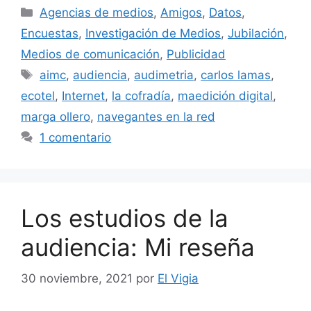
Categorías
Agencias de medios
,
Amigos
,
Datos
,
Encuestas
,
Investigación de Medios
,
Jubilación
,
Medios de comunicación
,
Publicidad
Etiquetas
aimc
,
audiencia
,
audimetria
,
carlos lamas
,
ecotel
,
Internet
,
la cofradía
,
maedición digital
,
marga ollero
,
navegantes en la red
1 comentario
Los estudios de la
audiencia: Mi reseña
30 noviembre, 2021
por
El Vigia