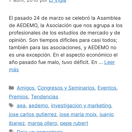
El pasado 24 de marzo se celebró la Asamblea
de AEDEMO, la Asociación que nos agrupa a los
profesionales de los estudios de mercado y de
opinión. Son tiempos difíciles para casi todos;
también para las asociaciones, y AEDEMO no
es una excepción. En el aspecto económico el
año pasado fue malo, tuvo déficit. En …
Leer
más
Categorías
Amigos
,
Congresos y Seminarios
,
Eventos
,
Premios
,
Tendencias
Etiquetas
aea
,
aedemo
,
investigacion y marketing
,
jose carlos gutierrez
,
jose maria moix
,
juanjo
ibanez
,
marga ollero
,
pepe rubert
Deja un comentario