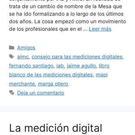
trata de un cambio de nombre de la Mesa que
se ha ido formalizando a lo largo de los últimos
dos años. La cosa empezó como un movimiento
de los profesionales que en el …
Leer más
Categorías
Amigos
Etiquetas
aimc
,
consejo para las mediciones digitales
,
fernando santiago
,
iab
,
jaime agullo
,
libro
blanco de las mediciones digitales
,
mapi
merchante
,
marga ollero
Deja un comentario
La medición digital