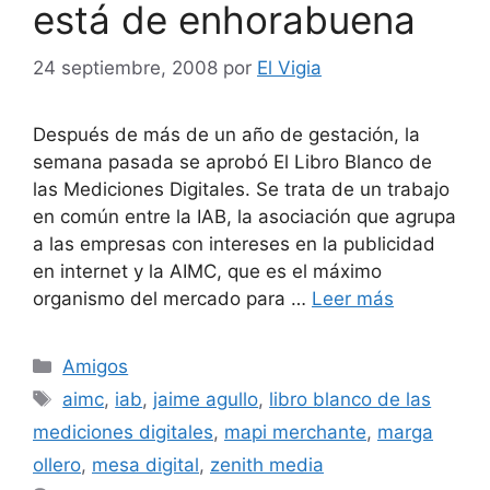
está de enhorabuena
24 septiembre, 2008
por
El Vigia
Después de más de un año de gestación, la
semana pasada se aprobó El Libro Blanco de
las Mediciones Digitales. Se trata de un trabajo
en común entre la IAB, la asociación que agrupa
a las empresas con intereses en la publicidad
en internet y la AIMC, que es el máximo
organismo del mercado para …
Leer más
Categorías
Amigos
Etiquetas
aimc
,
iab
,
jaime agullo
,
libro blanco de las
mediciones digitales
,
mapi merchante
,
marga
ollero
,
mesa digital
,
zenith media