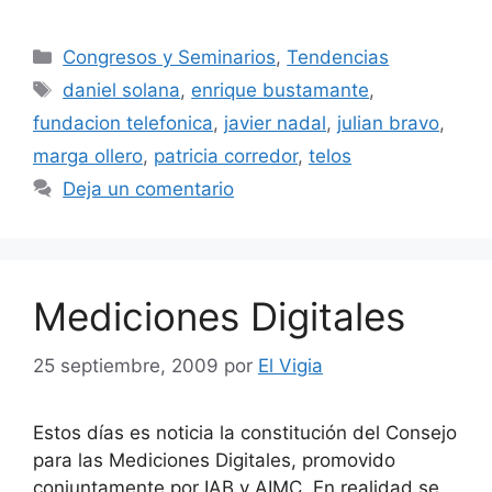
Categorías
Congresos y Seminarios
,
Tendencias
Etiquetas
daniel solana
,
enrique bustamante
,
fundacion telefonica
,
javier nadal
,
julian bravo
,
marga ollero
,
patricia corredor
,
telos
Deja un comentario
Mediciones Digitales
25 septiembre, 2009
por
El Vigia
Estos días es noticia la constitución del Consejo
para las Mediciones Digitales, promovido
conjuntamente por IAB y AIMC. En realidad se