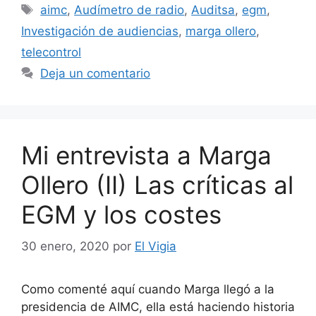
Etiquetas
aimc
,
Audímetro de radio
,
Auditsa
,
egm
,
Investigación de audiencias
,
marga ollero
,
telecontrol
Deja un comentario
Mi entrevista a Marga
Ollero (II) Las críticas al
EGM y los costes
30 enero, 2020
por
El Vigia
Como comenté aquí cuando Marga llegó a la
presidencia de AIMC, ella está haciendo historia