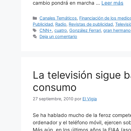
cambio pondrá en marcha …
Leer más
Categorías
Canales Temáticos
,
Financiación de los medio
Publicidad
,
Radio
,
Revistas de publicidad
,
Televisi
Etiquetas
CNN+
,
cuatro
,
González Ferrari
,
gran hermano
Deja un comentario
La televisión sigue 
consumo
27 septiembre, 2010
por
El Vigia
Se ha hablado mucho de la feroz competen
ordenador y el teléfono móvil, ejercen sob
Más aún, en los últimos años la EIAA (aso