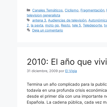
Categorías
Canales Temáticos
,
Ciclismo
,
Fragmentación
,
television generalista
Etiquetas
antena 3
,
Audiencias de televisión
,
Autonómic
2
,
la sexta
,
moto gp
,
Resto
,
tele 5
,
Teledeporte
,
t
Deja un comentario
2010: El año que vi
31 diciembre, 2009
por
El Vigia
Termina un año complicado para la publi
todavía en una profunda crisis económica
desde el primer día con una importante n
Española. La cadena pública, cada vez má