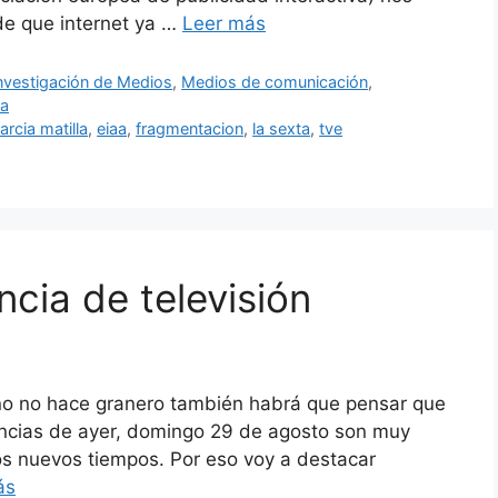
 de que internet ya …
Leer más
nvestigación de Medios
,
Medios de comunicación
,
ta
rcia matilla
,
eiaa
,
fragmentacion
,
la sexta
,
tve
cia de televisión
ano no hace granero también habrá que pensar que
encias de ayer, domingo 29 de agosto son muy
los nuevos tiempos. Por eso voy a destacar
ás