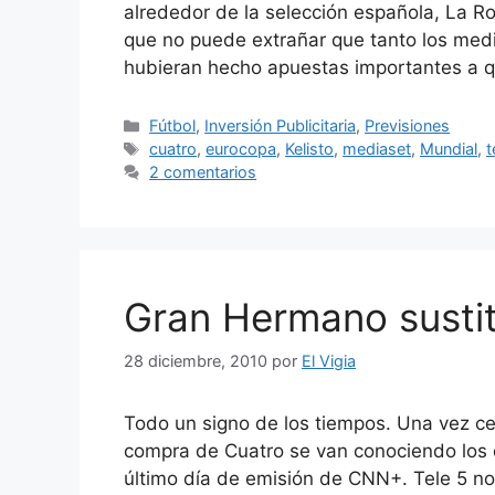
alrededor de la selección española, La Roj
que no puede extrañar que tanto los med
hubieran hecho apuestas importantes a qu
Categorías
Fútbol
,
Inversión Publicitaria
,
Previsiones
Etiquetas
cuatro
,
eurocopa
,
Kelisto
,
mediaset
,
Mundial
,
t
2 comentarios
Gran Hermano susti
28 diciembre, 2010
por
El Vigia
Todo un signo de los tiempos. Una vez ce
compra de Cuatro se van conociendo los d
último día de emisión de CNN+. Tele 5 no