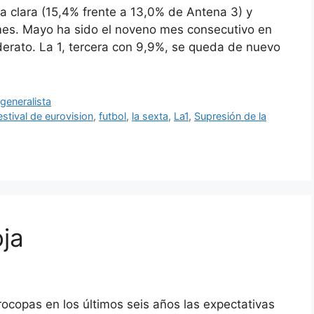
a clara (15,4% frente a 13,0% de Antena 3) y
mes. Mayo ha sido el noveno mes consecutivo en
derato. La 1, tercera con 9,9%, se queda de nuevo
 generalista
estival de eurovision
,
futbol
,
la sexta
,
La1
,
Supresión de la
oja
ocopas en los últimos seis años las expectativas