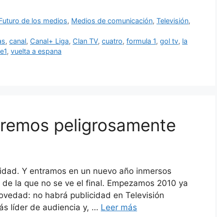
Futuro de los medios
,
Medios de comunicación
,
Televisión
,
as
,
canal
,
Canal+ Liga
,
Clan TV
,
cuatro
,
formula 1
,
gol tv
,
la
ve1
,
vuelta a espana
viremos peligrosamente
cidad. Y entramos en un nuevo año inmersos
 de la que no se ve el final. Empezamos 2010 ya
ovedad: no habrá publicidad en Televisión
s líder de audiencia y, …
Leer más