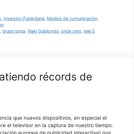
s
,
Inversión Publicitaria
,
Medios de comunicación
,
ón
,
grupo prisa
,
Iñaki Gabilondo
,
onda cero
,
tele 5
batiendo récords de
cia que nuevos dispositivos, en especial el
re el televisor en la captura de nuestro tiempo.
ciación europea de publicidad interactiva) nos