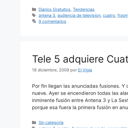
Categorías
Diarios Gratuitos
,
Tendencias
Etiquetas
antena 3
,
audiencia de television
,
cuatro
,
frag
9 comentarios
Tele 5 adquiere Cua
18 diciembre, 2009
por
El Vigia
Por fin llegan las anunciadas fusiones. 
nueve. Ayer se encendieron todas las ala
inminente fusión entre Antena 3 y La Sext
porque esa fuera la primera fusión en anu
Categorías
Sin categoría