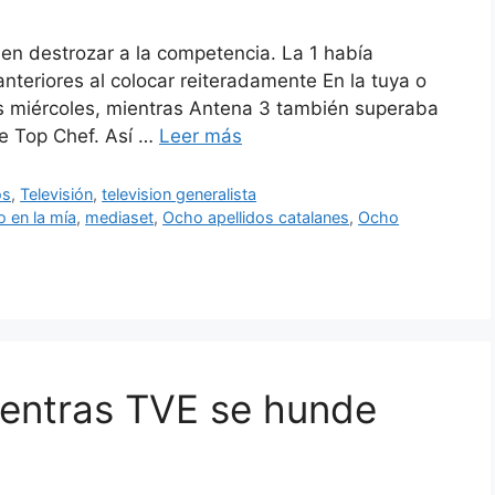
en destrozar a la competencia. La 1 había
nteriores al colocar reiteradamente En la tuya o
s miércoles, mientras Antena 3 también superaba
te Top Chef. Así …
Leer más
os
,
Televisión
,
television generalista
o en la mía
,
mediaset
,
Ocho apellidos catalanes
,
Ocho
ientras TVE se hunde