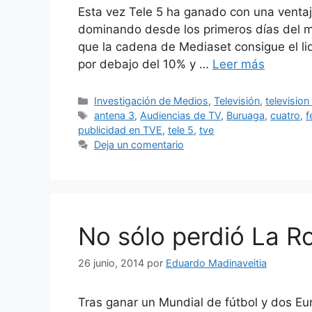
Esta vez Tele 5 ha ganado con una ventaj
dominando desde los primeros días del 
que la cadena de Mediaset consigue el li
por debajo del 10% y …
Leer más
Categorías
Investigación de Medios
,
Televisión
,
television
Etiquetas
antena 3
,
Audiencias de TV
,
Buruaga
,
cuatro
,
f
publicidad en TVE
,
tele 5
,
tve
Deja un comentario
No sólo perdió La R
26 junio, 2014
por
Eduardo Madinaveitia
Tras ganar un Mundial de fútbol y dos Eur