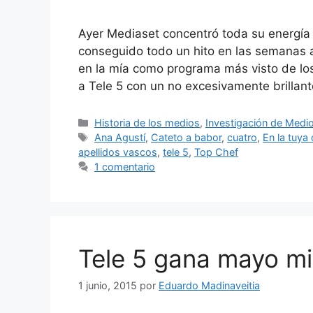
Ayer Mediaset concentró toda su energía 
conseguido todo un hito en las semanas a
en la mía como programa más visto de lo
a Tele 5 con un no excesivamente brillan
Categorías
Historia de los medios
,
Investigación de Medi
Etiquetas
Ana Agustí
,
Cateto a babor
,
cuatro
,
En la tuya 
apellidos vascos
,
tele 5
,
Top Chef
1 comentario
Tele 5 gana mayo m
1 junio, 2015
por
Eduardo Madinaveitia