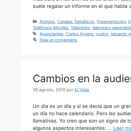
suele regalar un informe en el que habla
Categorías
Amigos
,
Canales Temáticos
,
Fragmentación
,
I
Teléfonos Móviles
,
Televisión
,
television generalis
Etiquetas
Anunciantes
,
Carlos Arnanz
,
cuatro
,
eduardo ga
Deja un comentario
Cambios en la audien
30 agosto, 2010
por
El Vigia
Un día es un día y si se decía que un gr
un día no hace calendario. Pero las audi
llamativas. Yo creo que son un signo de 
algunos aspectos interesantes: …
Leer m