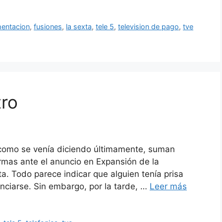
mentacion
,
fusiones
,
la sexta
,
tele 5
,
television de pago
,
tve
tro
Y como se venía diciendo últimamente, suman
rmas ante el anuncio en Expansión de la
a. Todo parece indicar que alguien tenía prisa
nciarse. Sin embargo, por la tarde, …
Leer más