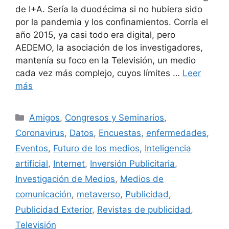
de I+A. Sería la duodécima si no hubiera sido
por la pandemia y los confinamientos. Corría el
año 2015, ya casi todo era digital, pero
AEDEMO, la asociación de los investigadores,
mantenía su foco en la Televisión, un medio
cada vez más complejo, cuyos límites …
Leer
más
Categorías
Amigos
,
Congresos y Seminarios
,
Coronavirus
,
Datos
,
Encuestas
,
enfermedades
,
Eventos
,
Futuro de los medios
,
Inteligencia
artificial
,
Internet
,
Inversión Publicitaria
,
Investigación de Medios
,
Medios de
comunicación
,
metaverso
,
Publicidad
,
Publicidad Exterior
,
Revistas de publicidad
,
Televisión