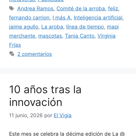
Etiquetas
Andrea Ramos
,
Comité de la arroba
,
feliz
,
fernando carrion
,
I más A
,
Inteligencia artificial
,
jaime agullo
,
La aroba
,
línea de tiempo
,
mapi
merchante
,
mascotas
,
Tania Canto
,
Virginia
Frías
2 comentarios
10 años tras la
innovación
11 junio, 2026
por
El Vigia
Este mes se celebra la décima edición de La @