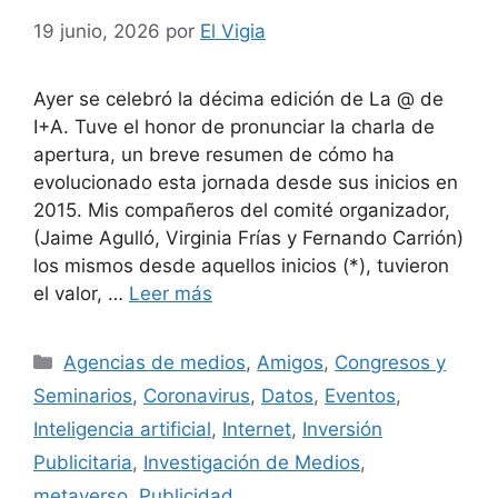
19 junio, 2026
por
El Vigia
Ayer se celebró la décima edición de La @ de
I+A. Tuve el honor de pronunciar la charla de
apertura, un breve resumen de cómo ha
evolucionado esta jornada desde sus inicios en
2015. Mis compañeros del comité organizador,
(Jaime Agulló, Virginia Frías y Fernando Carrión)
los mismos desde aquellos inicios (*), tuvieron
el valor, …
Leer más
Categorías
Agencias de medios
,
Amigos
,
Congresos y
Seminarios
,
Coronavirus
,
Datos
,
Eventos
,
Inteligencia artificial
,
Internet
,
Inversión
Publicitaria
,
Investigación de Medios
,
metaverso
,
Publicidad