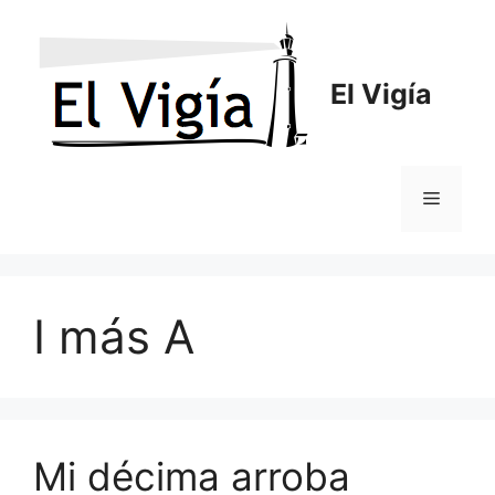
Saltar
al
contenido
El Vigía
Menú
I más A
Mi décima arroba