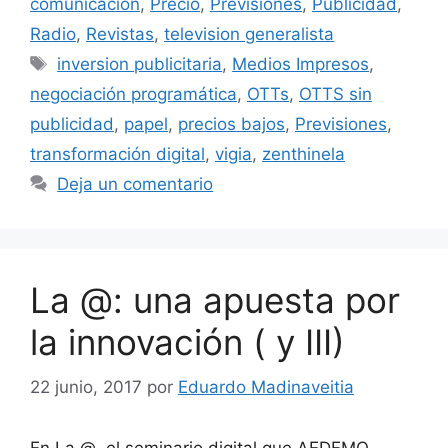
comunicación
,
Precio
,
Previsiones
,
Publicidad
,
Radio
,
Revistas
,
television generalista
Etiquetas
inversion publicitaria
,
Medios Impresos
,
negociación programática
,
OTTs
,
OTTS sin
publicidad
,
papel
,
precios bajos
,
Previsiones
,
transformación digital
,
vigia
,
zenthinela
Deja un comentario
La @: una apuesta por
la innovación ( y III)
22 junio, 2017
por
Eduardo Madinaveitia
En La @, el seminario digital que AEDEMO