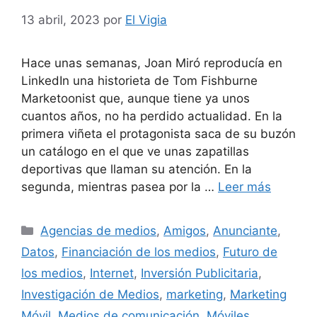
13 abril, 2023
por
El Vigia
Hace unas semanas, Joan Miró reproducía en
LinkedIn una historieta de Tom Fishburne
Marketoonist que, aunque tiene ya unos
cuantos años, no ha perdido actualidad. En la
primera viñeta el protagonista saca de su buzón
un catálogo en el que ve unas zapatillas
deportivas que llaman su atención. En la
segunda, mientras pasea por la …
Leer más
Categorías
Agencias de medios
,
Amigos
,
Anunciante
,
Datos
,
Financiación de los medios
,
Futuro de
los medios
,
Internet
,
Inversión Publicitaria
,
Investigación de Medios
,
marketing
,
Marketing
Móvil
,
Medios de comunicación
,
Móviles
,