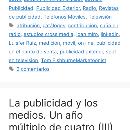
Publicidad
,
Publicidad Exterior
,
Radio
,
Revistas
de publicidad
,
Teléfonos Móviles
,
Televisión
Etiquetas
atribución
,
catálogos
,
contribución
,
cuña en
radio
,
estudios cross media
,
joan miro
,
linkedin
,
Luisfer Ruiz
,
medición
,
movil
,
on line
,
publicidad
en el punto de venta
,
publicidad exterior
,
spot
en televisión
,
Tom FishburneMarketoonist
2 comentarios
La publicidad y los
medios. Un año
múltiplo de cuatro (III)