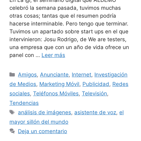
celebró la semana pasada, tuvimos muchas
otras cosas; tantas que el resumen podría
hacerse interminable. Pero tengo que terminar.
Tuvimos un apartado sobre start ups en el que
intervinieron: Josu Rodrigo, de We are testers,
una empresa que con un año de vida ofrece un
panel con …
Leer más
Categorías
Amigos
,
Anunciante
,
Internet
,
Investigación
de Medios
,
Marketing Móvil
,
Publicidad
,
Redes
sociales
,
Teléfonos Móviles
,
Televisión
,
Tendencias
Etiquetas
análisis de imágenes
,
asistente de voz
,
el
mayor sillón del mundo
Deja un comentario