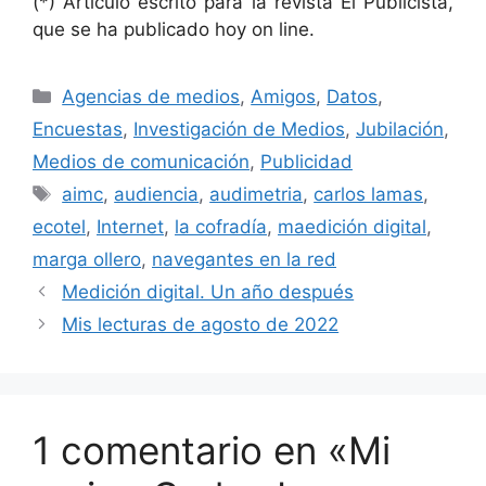
(*) Artículo escrito para la revista El Publicista,
que se ha publicado hoy on line.
Categorías
Agencias de medios
,
Amigos
,
Datos
,
Encuestas
,
Investigación de Medios
,
Jubilación
,
Medios de comunicación
,
Publicidad
Etiquetas
aimc
,
audiencia
,
audimetria
,
carlos lamas
,
ecotel
,
Internet
,
la cofradía
,
maedición digital
,
marga ollero
,
navegantes en la red
Medición digital. Un año después
Mis lecturas de agosto de 2022
1 comentario en «Mi