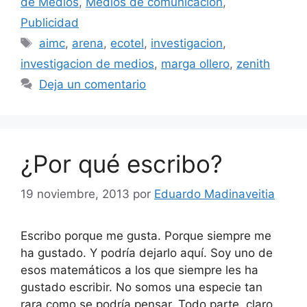
de Medios
,
Medios de comunicación
,
Publicidad
Etiquetas
aimc
,
arena
,
ecotel
,
investigacion
,
investigacion de medios
,
marga ollero
,
zenith
Deja un comentario
¿Por qué escribo?
19 noviembre, 2013
por
Eduardo Madinaveitia
Escribo porque me gusta. Porque siempre me
ha gustado. Y podría dejarlo aquí. Soy uno de
esos matemáticos a los que siempre les ha
gustado escribir. No somos una especie tan
rara como se podría pensar. Todo parte, claro,