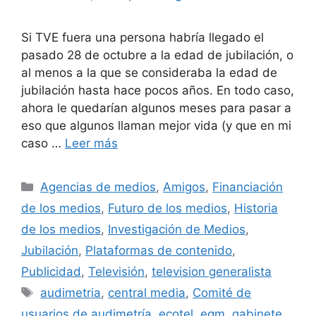
Si TVE fuera una persona habría llegado el
pasado 28 de octubre a la edad de jubilación, o
al menos a la que se consideraba la edad de
jubilación hasta hace pocos años. En todo caso,
ahora le quedarían algunos meses para pasar a
eso que algunos llaman mejor vida (y que en mi
caso …
Leer más
Categorías
Agencias de medios
,
Amigos
,
Financiación
de los medios
,
Futuro de los medios
,
Historia
de los medios
,
Investigación de Medios
,
Jubilación
,
Plataformas de contenido
,
Publicidad
,
Televisión
,
television generalista
Etiquetas
audimetria
,
central media
,
Comité de
usuarios de audimetría
,
ecotel
,
egm
,
gabinete