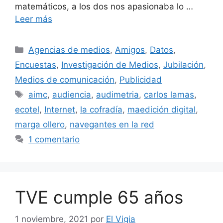
matemáticos, a los dos nos apasionaba lo …
Leer más
Categorías
Agencias de medios
,
Amigos
,
Datos
,
Encuestas
,
Investigación de Medios
,
Jubilación
,
Medios de comunicación
,
Publicidad
Etiquetas
aimc
,
audiencia
,
audimetria
,
carlos lamas
,
ecotel
,
Internet
,
la cofradía
,
maedición digital
,
marga ollero
,
navegantes en la red
1 comentario
TVE cumple 65 años
1 noviembre, 2021
por
El Vigia