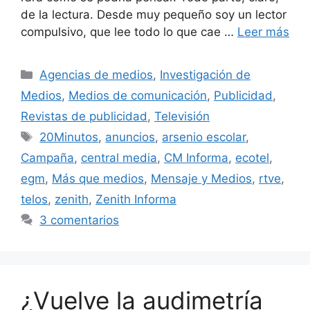
de la lectura. Desde muy pequeño soy un lector
compulsivo, que lee todo lo que cae …
Leer más
Categorías
Agencias de medios
,
Investigación de
Medios
,
Medios de comunicación
,
Publicidad
,
Revistas de publicidad
,
Televisión
Etiquetas
20Minutos
,
anuncios
,
arsenio escolar
,
Campaña
,
central media
,
CM Informa
,
ecotel
,
egm
,
Más que medios
,
Mensaje y Medios
,
rtve
,
telos
,
zenith
,
Zenith Informa
3 comentarios
¿Vuelve la audimetría