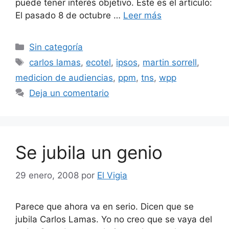
puede tener interés objetivo. Este es el artículo:
El pasado 8 de octubre …
Leer más
Categorías
Sin categoría
Etiquetas
carlos lamas
,
ecotel
,
ipsos
,
martin sorrell
,
medicion de audiencias
,
ppm
,
tns
,
wpp
Deja un comentario
Se jubila un genio
29 enero, 2008
por
El Vigia
Parece que ahora va en serio. Dicen que se
jubila Carlos Lamas. Yo no creo que se vaya del