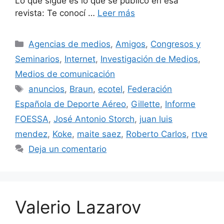
Lo que sigue es lo que se publicó en esa
revista: Te conocí …
Leer más
Categorías
Agencias de medios
,
Amigos
,
Congresos y
Seminarios
,
Internet
,
Investigación de Medios
,
Medios de comunicación
Etiquetas
anuncios
,
Braun
,
ecotel
,
Federación
Española de Deporte Aéreo
,
Gillette
,
Informe
FOESSA
,
José Antonio Storch
,
juan luis
mendez
,
Koke
,
maite saez
,
Roberto Carlos
,
rtve
Deja un comentario
Valerio Lazarov