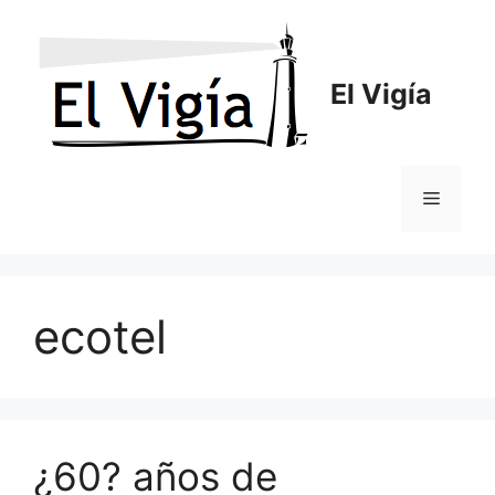
Saltar
al
contenido
El Vigía
Menú
ecotel
¿60? años de