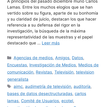
A principios del pasado diciembre murió Carlos
Lamas. Entre los muchos elogios que se han
vertido sobre su figura, aparte de su bonhomía
y su claridad de juicio, destacan los que hacer
referencia a su defensa del rigor en la
investigación, la búsqueda de la máxima
representatividad de las muestras y el papel
destacado que …
Leer más
Categorías
Agencias de medios
,
Amigos
,
Datos
,
Encuestas
,
Investigación de Medios
,
Medios de
comunicación
,
Revistas
,
Televisión
,
television
generalista
Etiquetas
aimc
,
audimetría de televisión
,
auditoría
,
bases de datos desectructuradas
,
carlos
lamas
,
Comité de Usuarios
,
ecotel
,