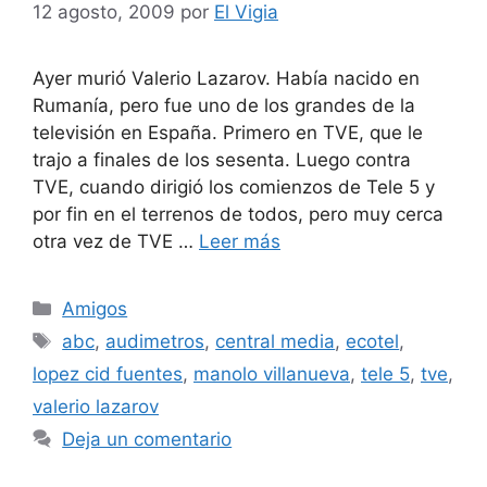
12 agosto, 2009
por
El Vigia
Ayer murió Valerio Lazarov. Había nacido en
Rumanía, pero fue uno de los grandes de la
televisión en España. Primero en TVE, que le
trajo a finales de los sesenta. Luego contra
TVE, cuando dirigió los comienzos de Tele 5 y
por fin en el terrenos de todos, pero muy cerca
otra vez de TVE …
Leer más
Categorías
Amigos
Etiquetas
abc
,
audimetros
,
central media
,
ecotel
,
lopez cid fuentes
,
manolo villanueva
,
tele 5
,
tve
,
valerio lazarov
Deja un comentario