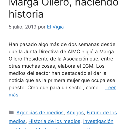
Marga Ollero, haciendo
historia
5 julio, 2019
por
El Vigia
Han pasado algo más de dos semanas desde
que la Junta Directiva de AIMC eligió a Marga
Ollero Presidente de la Asociación que, entre
otras muchas cosas, elabora el EGM. Los
medios del sector han destacado al dar la
noticia que es la primera mujer que ocupa ese
puesto. Creo que para un sector, como …
Leer
más
Categorías
Agencias de medios
,
Amigos
,
Futuro de los
medios
,
Historia de los medios
,
Investigación