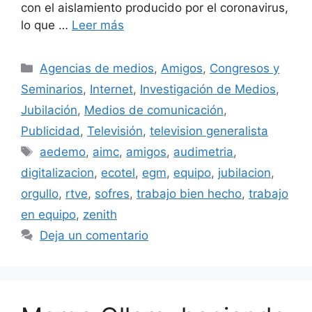
con el aislamiento producido por el coronavirus,
lo que …
Leer más
Categorías
Agencias de medios
,
Amigos
,
Congresos y
Seminarios
,
Internet
,
Investigación de Medios
,
Jubilación
,
Medios de comunicación
,
Publicidad
,
Televisión
,
television generalista
Etiquetas
aedemo
,
aimc
,
amigos
,
audimetria
,
digitalizacion
,
ecotel
,
egm
,
equipo
,
jubilacion
,
orgullo
,
rtve
,
sofres
,
trabajo bien hecho
,
trabajo
en equipo
,
zenith
Deja un comentario