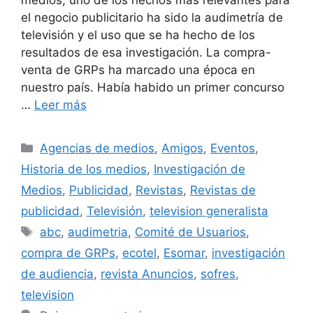
el negocio publicitario ha sido la audimetría de
televisión y el uso que se ha hecho de los
resultados de esa investigación. La compra-
venta de GRPs ha marcado una época en
nuestro país. Había habido un primer concurso
…
Leer más
Categorías
Agencias de medios
,
Amigos
,
Eventos
,
Historia de los medios
,
Investigación de
Medios
,
Publicidad
,
Revistas
,
Revistas de
publicidad
,
Televisión
,
television generalista
Etiquetas
abc
,
audimetria
,
Comité de Usuarios
,
compra de GRPs
,
ecotel
,
Esomar
,
investigación
de audiencia
,
revista Anuncios
,
sofres
,
television