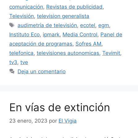
comunicación
,
Revistas de publicidad
,
Televisión
,
television generalista
Etiquetas
audimetría de televisión
,
ecotel
,
egm
,
Instituto Eco
,
ipmark
,
Media Control
,
Panel de
aceptación de programas
,
Sofres AM
,
telefonica
,
televisiones autonomicas
,
Tevimit
,
tv3
,
tve
Deja un comentario
En vías de extinción
23 enero, 2023
por
El Vigia