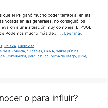
 que el PP ganó mucho poder territorial en las
ás votada en las generales, no consiguió los
 llevaron a una situación muy compleja. El PSOE
n de Podemos mucho más débil …
Leer más
as
,
Política
,
Publicidad
is de la vivienda
,
culpables
,
DANA
,
deuda pública
,
a del Consumidor
,
paro
,
pib
,
pp
,
prima de riesgo
,
psoe
,
ocer o para influir?