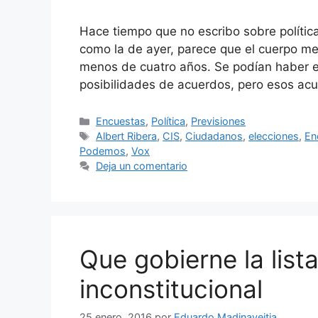
Hace tiempo que no escribo sobre política
como la de ayer, parece que el cuerpo me
menos de cuatro años. Se podían haber e
posibilidades de acuerdos, pero esos ac
Categorías
Encuestas
,
Política
,
Previsiones
Etiquetas
Albert Ribera
,
CIS
,
Ciudadanos
,
elecciones
,
En
Podemos
,
Vox
Deja un comentario
Que gobierne la list
inconstitucional
25 enero, 2016
por
Eduardo Madinaveitia