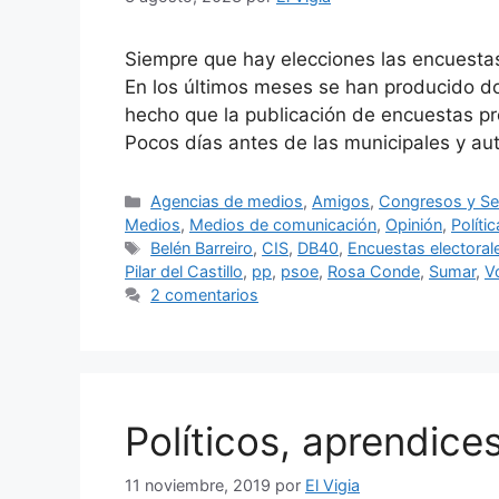
Siempre que hay elecciones las encuesta
En los últimos meses se han producido do
hecho que la publicación de encuestas pr
Pocos días antes de las municipales y au
Categorías
Agencias de medios
,
Amigos
,
Congresos y Se
Medios
,
Medios de comunicación
,
Opinión
,
Polític
Etiquetas
Belén Barreiro
,
CIS
,
DB40
,
Encuestas electoral
Pilar del Castillo
,
pp
,
psoe
,
Rosa Conde
,
Sumar
,
V
2 comentarios
Políticos, aprendice
11 noviembre, 2019
por
El Vigia