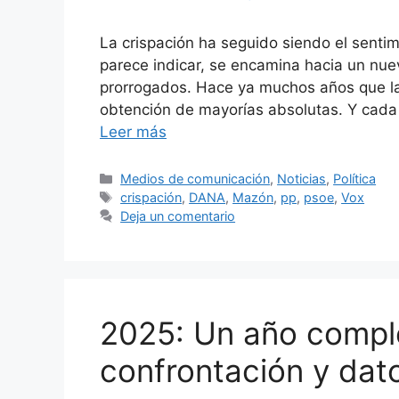
La crispación ha seguido siendo el sentim
parece indicar, se encamina hacia un nuev
prorrogados. Hace ya muchos años que la 
obtención de mayorías absolutas. Y cada
Leer más
Categorías
Medios de comunicación
,
Noticias
,
Política
Etiquetas
crispación
,
DANA
,
Mazón
,
pp
,
psoe
,
Vox
Deja un comentario
2025: Un año comple
confrontación y da