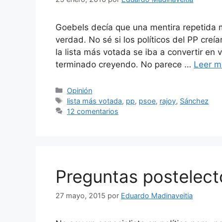
Goebels decía que una mentira repetida 
verdad. No sé si los políticos del PP creí
la lista más votada se iba a convertir en 
terminado creyendo. No parece …
Leer m
Categorías
Opinión
Etiquetas
lista más votada
,
pp
,
psoe
,
rajoy
,
Sánchez
12 comentarios
Preguntas postelect
27 mayo, 2015
por
Eduardo Madinaveitia