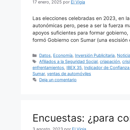
17 enero, 2025
por
El Vigia
Las elecciones celebradas en 2023, en las
autonómicas pero, pese a ser la fuerza m
apoyos suficientes para formar gobierno,
formó Gobierno con Sumar (una escisió
Categorías
Datos
,
Economía
,
Inversión Publicitaria
,
Notici
Etiquetas
Afiliados a la Seguridad Social
,
criapación
,
cris
enfrentamientos
,
IBEX 35
,
Indicador de Confianz
Sumar
,
ventas de automóviles
Deja un comentario
Encuestas: ¿para con
3 agosto, 2023
por
El Vigia