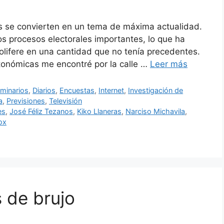
s se convierten en un tema de máxima actualidad.
s procesos electorales importantes, lo que ha
olifere en una cantidad que no tenía precedentes.
tonómicas me encontré por la calle …
Leer más
minarios
,
Diarios
,
Encuestas
,
Internet
,
Investigación de
a
,
Previsiones
,
Televisión
es
,
José Féliz Tezanos
,
Kiko Llaneras
,
Narciso Michavila
,
ox
s de brujo