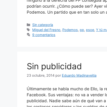
ninguno a la derecha del PP conseguía ap
podrían ocurrir. ¿Cómo puede ser? Ayer v
Podemos. Un partido que en tan solo un
Categorías
Sin categoría
Etiquetas
Miguel del Fresno
,
Podemos
,
pp
,
psoe
,
Y tú m
9 comentarios
Sin publicidad
23 octubre, 2014
por
Eduardo Madinaveitia
Últimamente se habla mucho de Ello, la re
Facebook. Sus ventajas: no va a vender 
publicidad. Nadie sabe aún de qué van a v
los costosos servidores y los sueldos de