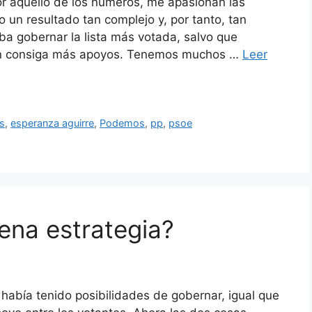
por aquello de los números, me apasionan las
 un resultado tan complejo y, por tanto, tan
ba gobernar la lista más votada, salvo que
ien consiga más apoyos. Tenemos muchos …
Leer
s
,
esperanza aguirre
,
Podemos
,
pp
,
psoe
ena estrategia?
había tenido posibilidades de gobernar, igual que