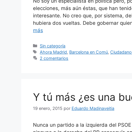
No soy un especialista en política pero, 
elecciones, más aún éstas, que han tenido
interesante. No creo que, por sistema, de
hubiera dos vueltas. Debe gobernar qu
más
Categorías
Sin categoría
Etiquetas
Ahora Madrid
,
Barcelona en Comú
,
Ciudadano
2 comentarios
Y tú más ¿es una bu
19 enero, 2015
por
Eduardo Madinaveitia
Nunca un partido a la izquierda del PSOE 