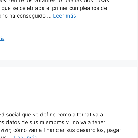
oyo entre los votantes. Ahora las dos cosas
i que se celebraba el primer cumpleaños de
 año ha conseguido …
Leer más
ás
d social que se define como alternativa a
los datos de sus miembros y…no va a tener
ivir; cómo van a financiar sus desarrollos, pagar
 sus …
Leer más