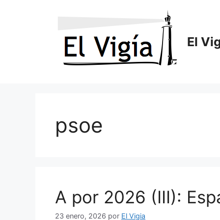
Saltar
al
contenido
El Vi
psoe
A por 2026 (III): Esp
23 enero, 2026
por
El Vigia