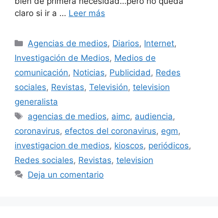
bien de primera necesidad…pero no queda
claro si ir a …
Leer más
Categorías
Agencias de medios
,
Diarios
,
Internet
,
Investigación de Medios
,
Medios de
comunicación
,
Noticias
,
Publicidad
,
Redes
sociales
,
Revistas
,
Televisión
,
television
generalista
Etiquetas
agencias de medios
,
aimc
,
audiencia
,
coronavirus
,
efectos del coronavirus
,
egm
,
investigacion de medios
,
kioscos
,
periódicos
,
Redes sociales
,
Revistas
,
television
Deja un comentario