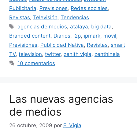
Publicitaria
,
Previsiones
,
Redes sociales
,
Revistas
,
Televisión
,
Tendencias
Etiquetas
agencias de medios
,
atalaya
,
big data
,
Branded content
,
Diarios
,
i2p
,
ipmark
,
movil
,
Previsiones
,
Publicidad Nativa
,
Revistas
,
smart
TV
,
television
,
twitter
,
zenith vigia
,
zenthinela
10 comentarios
Las nuevas agencias
de medios
26 octubre, 2009
por
El Vigia