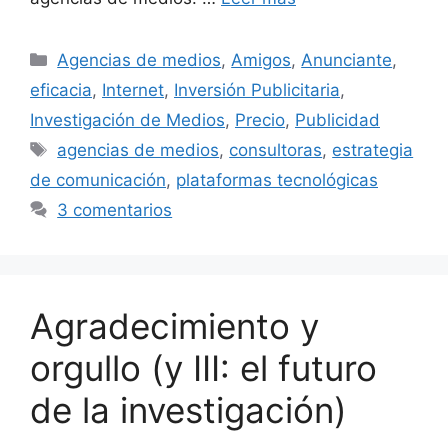
Categorías
Agencias de medios
,
Amigos
,
Anunciante
,
eficacia
,
Internet
,
Inversión Publicitaria
,
Investigación de Medios
,
Precio
,
Publicidad
Etiquetas
agencias de medios
,
consultoras
,
estrategia
de comunicación
,
plataformas tecnológicas
3 comentarios
Agradecimiento y
orgullo (y III: el futuro
de la investigación)