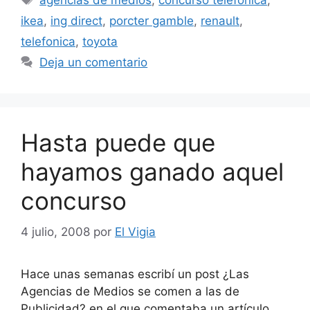
agencias de medios
,
concurso telefonica
,
ikea
,
ing direct
,
porcter gamble
,
renault
,
telefonica
,
toyota
Deja un comentario
Hasta puede que
hayamos ganado aquel
concurso
4 julio, 2008
por
El Vigia
Hace unas semanas escribí un post ¿Las
Agencias de Medios se comen a las de
Publicidad? en el que comentaba un artículo