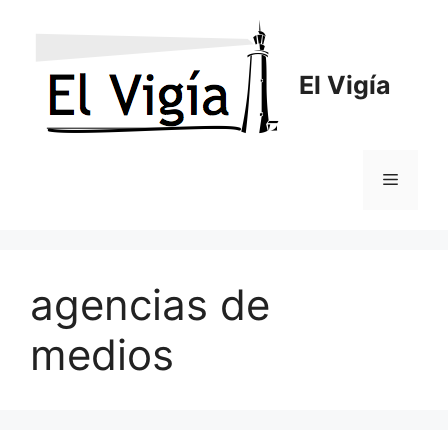
Saltar
al
contenido
El Vigía
Menú
agencias de
medios