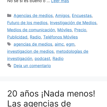
No sé si es bueno o …
Leer más
Categorías
Agencias de medios
,
Amigos
,
Encuestas
,
Futuro de los medios
,
Investigación de Medios
,
Medios de comunicación
,
Móviles
,
Precio
,
Publicidad
,
Radio
,
Teléfonos Móviles
Etiquetas
agencias de medios
,
aimc
,
egm
,
investigacion de medios
,
metodologías de
investigación
,
podcast
,
Radio
Deja un comentario
20 años ¡Nada menos!
Las agencias de