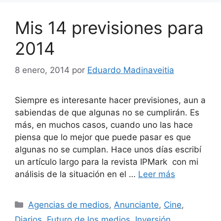
Mis 14 previsiones para
2014
8 enero, 2014
por
Eduardo Madinaveitia
Siempre es interesante hacer previsiones, aun a
sabiendas de que algunas no se cumplirán. Es
más, en muchos casos, cuando uno las hace
piensa que lo mejor que puede pasar es que
algunas no se cumplan. Hace unos días escribí
un artículo largo para la revista IPMark con mi
análisis de la situación en el …
Leer más
Categorías
Agencias de medios
,
Anunciante
,
Cine
,
Diarios
,
Futuro de los medios
,
Inversión