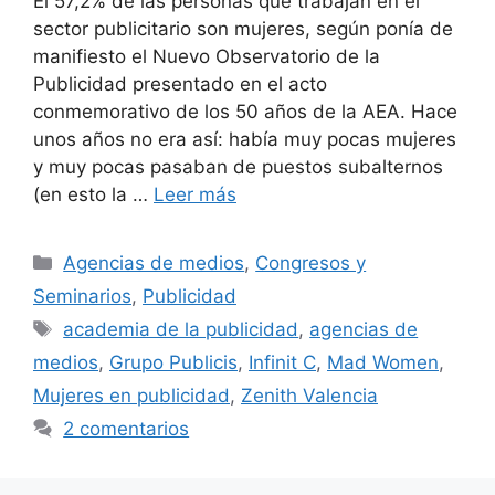
El 57,2% de las personas que trabajan en el
sector publicitario son mujeres, según ponía de
manifiesto el Nuevo Observatorio de la
Publicidad presentado en el acto
conmemorativo de los 50 años de la AEA. Hace
unos años no era así: había muy pocas mujeres
y muy pocas pasaban de puestos subalternos
(en esto la …
Leer más
Categorías
Agencias de medios
,
Congresos y
Seminarios
,
Publicidad
Etiquetas
academia de la publicidad
,
agencias de
medios
,
Grupo Publicis
,
Infinit C
,
Mad Women
,
Mujeres en publicidad
,
Zenith Valencia
2 comentarios