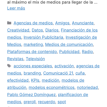
al máximo el mix de medios para llegar de la …
Leer más
Categorías
Agencias de medios
,
Amigos
,
Anunciante
,
Creatividad
,
Datos
,
Diarios
,
Financiación de los
medios
,
Inversión Publicitaria
,
Investigación de
Medios
,
marketing
,
Medios de comunicación
,
Plataformas de contenido
,
Publicidad
,
Radio
,
Revistas
,
Televisión
Etiquetas
acciones especiales
,
activación
,
agencias de
medios
,
branding
,
Comunicació 21
,
cuña
,
efectividad
,
KPIs
,
medición
,
modelos de
atribución
,
modelos econométricos
,
notoriedad
,
Pablo Gómez Domínguez
,
planificacion de
medios
,
preroll
,
recuerdo
,
spot