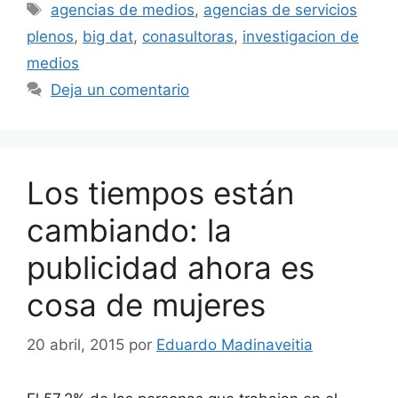
Etiquetas
agencias de medios
,
agencias de servicios
plenos
,
big dat
,
conasultoras
,
investigacion de
medios
Deja un comentario
Los tiempos están
cambiando: la
publicidad ahora es
cosa de mujeres
20 abril, 2015
por
Eduardo Madinaveitia