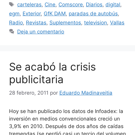
Etiquetas
carteleras
,
Cine
,
Comscore
,
Diarios
,
digital
,
egm
,
Exterior
,
GfK DAM
,
paradas de autobús
,
Radio
,
Revistas
,
Suplementos
,
television
,
Vallas
Deja un comentario
Se acabó la crisis
publicitaria
28 febrero, 2011
por
Eduardo Madinaveitia
Hoy se han publicado los datos de Infoadex: la
inversión en medios convencionales creció un
3,9% en 2010. Después de dos años de caídas
tremendas (se perdió casi un tercio del volumen