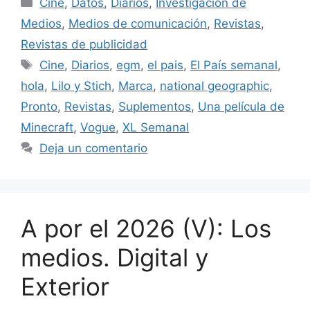
Cine
,
Datos
,
Diarios
,
Investigación de
Medios
,
Medios de comunicación
,
Revistas
,
Revistas de publicidad
Etiquetas
Cine
,
Diarios
,
egm
,
el pais
,
El País semanal
,
hola
,
Lilo y Stich
,
Marca
,
national geographic
,
Pronto
,
Revistas
,
Suplementos
,
Una película de
Minecraft
,
Vogue
,
XL Semanal
Deja un comentario
A por el 2026 (V): Los
medios. Digital y
Exterior