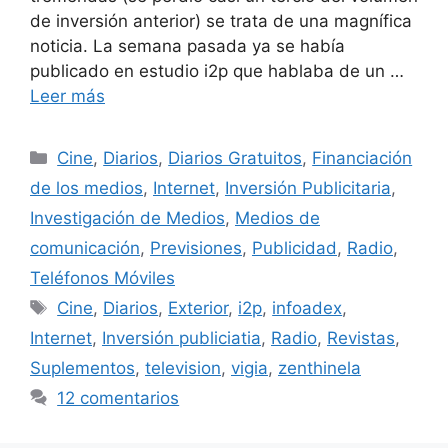
de inversión anterior) se trata de una magnífica
noticia. La semana pasada ya se había
publicado en estudio i2p que hablaba de un …
Leer más
Categorías
Cine
,
Diarios
,
Diarios Gratuitos
,
Financiación
de los medios
,
Internet
,
Inversión Publicitaria
,
Investigación de Medios
,
Medios de
comunicación
,
Previsiones
,
Publicidad
,
Radio
,
Teléfonos Móviles
Etiquetas
Cine
,
Diarios
,
Exterior
,
i2p
,
infoadex
,
Internet
,
Inversión publiciatia
,
Radio
,
Revistas
,
Suplementos
,
television
,
vigia
,
zenthinela
12 comentarios