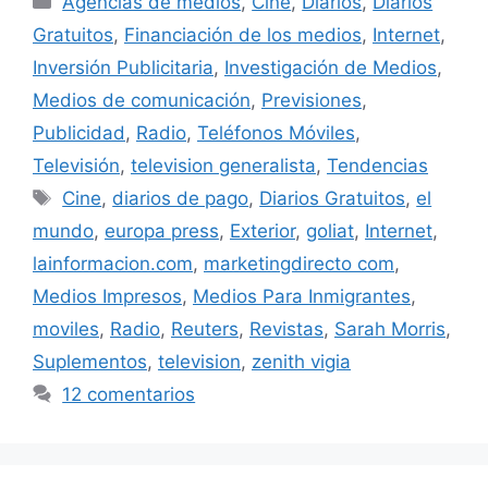
Agencias de medios
,
Cine
,
Diarios
,
Diarios
Gratuitos
,
Financiación de los medios
,
Internet
,
Inversión Publicitaria
,
Investigación de Medios
,
Medios de comunicación
,
Previsiones
,
Publicidad
,
Radio
,
Teléfonos Móviles
,
Televisión
,
television generalista
,
Tendencias
Etiquetas
Cine
,
diarios de pago
,
Diarios Gratuitos
,
el
mundo
,
europa press
,
Exterior
,
goliat
,
Internet
,
lainformacion.com
,
marketingdirecto com
,
Medios Impresos
,
Medios Para Inmigrantes
,
moviles
,
Radio
,
Reuters
,
Revistas
,
Sarah Morris
,
Suplementos
,
television
,
zenith vigia
12 comentarios