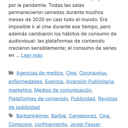
por la pandemia. Todas las salas
permanecieron cerradas durante muchos
meses de 2020 en casi todo el mundo. Era
imposible ir al cine durante ese tiempo, pero
además cambiaron los hábitos de consumo de
audiovisual: las plataformas de contenido
crecieron sensiblemente; el consumo de series
en …
Leer más
Categorías
Agencias de medios
,
Cine
,
Coronavirus
,
enfermedades
,
Eventos
,
Inversión Publicitaria
,
marketing
,
Medios de comunicación
,
Plataformas de contenido
,
Publicidad
,
Revistas
de publicidad
Etiquetas
Barbenheimer
,
Barbie
,
Campeonez
,
Cine
,
Comscore
,
confinamiento
,
Javier Fesser
,