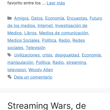
favorito entre los …
Leer más
Categorías
Amigos
,
Datos
,
Economía
,
Encuestas
,
Futuro
de los medios
,
Internet
,
Investigación de
Medios
,
Libros
,
Medios de comunicación
,
Medios Sociales
,
Política
,
Radio
,
Redes
sociales
,
Televisión
Etiquetas
civilizaciones
,
crisis
,
desigualdad
,
Economía
,
manipulación
,
Política
,
Radio
,
streaming
,
television
,
Woody Allen
Deja un comentario
Streaming Wars, de