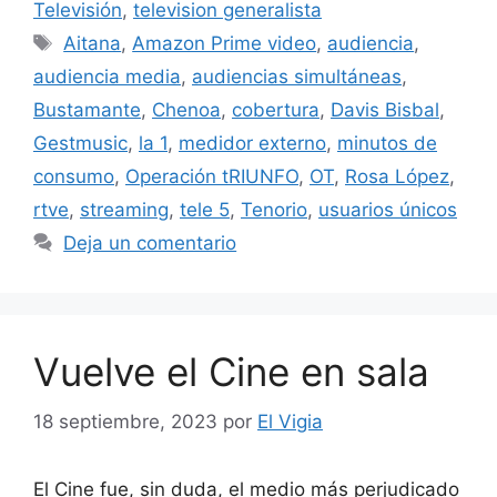
Televisión
,
television generalista
Etiquetas
Aitana
,
Amazon Prime video
,
audiencia
,
audiencia media
,
audiencias simultáneas
,
Bustamante
,
Chenoa
,
cobertura
,
Davis Bisbal
,
Gestmusic
,
la 1
,
medidor externo
,
minutos de
consumo
,
Operación tRIUNFO
,
OT
,
Rosa López
,
rtve
,
streaming
,
tele 5
,
Tenorio
,
usuarios únicos
Deja un comentario
Vuelve el Cine en sala
18 septiembre, 2023
por
El Vigia
El Cine fue, sin duda, el medio más perjudicado