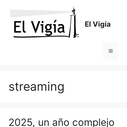
Saltar
al
contenido
El Vigía
Menú
streaming
2025, un año complejo