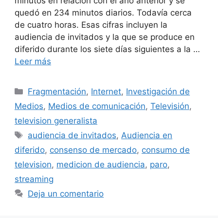
minutos en relación con el año anterior y se
quedó en 234 minutos diarios. Todavía cerca
de cuatro horas. Esas cifras incluyen la
audiencia de invitados y la que se produce en
diferido durante los siete días siguientes a la …
Leer más
Categorías
Fragmentación
,
Internet
,
Investigación de
Medios
,
Medios de comunicación
,
Televisión
,
television generalista
Etiquetas
audiencia de invitados
,
Audiencia en
diferido
,
consenso de mercado
,
consumo de
television
,
medicion de audiencia
,
paro
,
streaming
Deja un comentario