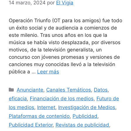
14 marzo, 2024
por
El Vigia
Operación Triunfo (OT para los amigos) fue todo
un éxito social y de audiencia a comienzos de
este milenio. Tras unos años en los que la
música se había visto desplazada, por diversos
motivos, de la televisión generalista, un
concurso con jóvenes promesas y versiones de
canciones muy conocidas llevó a la televisión
pública a …
Leer más
Categorías
Anunciante
,
Canales Temáticos
,
Datos
,
eficacia
,
Financiación de los medios
,
Futuro de
los medios
,
Internet
,
Investigación de Medios
,
Plataformas de contenido
,
Publicidad
,
Publicidad Exterior
,
Revistas de publicidad
,