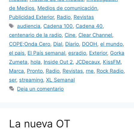
de Medios
,
Medios de comunicación
,
Publicidad Exterior
,
Radio
,
Revistas
Etiquetas
audiencia
,
Cadena 100
,
Cadena 40
,
centenario de la radio
,
Cine
,
Clear Channel
,
COPE;Onda Cero
,
Dial
,
Diario
,
DOOH
,
el mundo
,
el pais
,
El País semanal
,
esradio
,
Exterior
,
Gorka
Zumeta
,
hola
,
Inside Out 2
,
JCDecaux
,
KissFM
,
Marca
,
Pronto
,
Radio
,
Revistas
,
rne
,
Rock Radio
,
ser
,
streaming
,
XL Semanal
Deja un comentario
La nueva OT