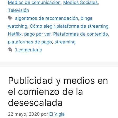
Medios de comunicación
,
Medios Sociales
,
Televisión
Etiquetas
algoritmos de recomendación
,
binge
watching
,
Cómo elegir plataforma de streaming
,
Netflix
,
pago por ver
,
Plataformas de contenido
,
plataformas de pago
,
streaming
1 comentario
Publicidad y medios en
el comienzo de la
desescalada
22 mayo, 2020
por
El Vigia